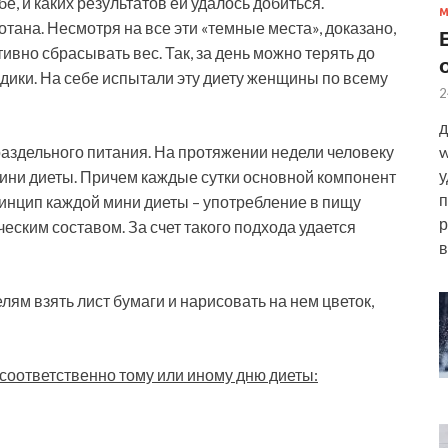
бе, и каких результатов ей удалось добиться.
тана. Несмотря на все эти «темные места», доказано,
вно сбрасывать вес. Так, за день можно терять до
одики. На себе испытали эту диету женщины по всему
2
д
w
раздельного питания. На протяжении недели человеку
у
ини диеты. Причем каждые сутки основной компонент
п
ринцип каждой мини диеты – употребление в пищу
р
еским составом. За счет такого подхода удается
в
ям взять лист бумаги и нарисовать на нем цветок,
 соответственно тому или иному дню диеты: