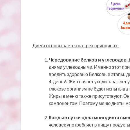
Диета основывается на трех принципах:
Чередование белков и углеводов.
днями углеводными. Именно этот при
вредить здоровью Белковые этапы: ден
4, день 6. Жир начнет уходить за сче
глюкозе организм не будет испытывать
Жиры в меню также присутствуют. О
компонентом. Поэтому меню диеты м
Каждые сутки одна монодиета сме
человек употребляет в пищу продукт