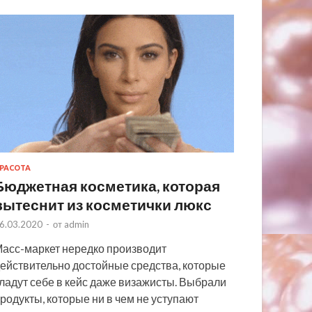
РАСОТА
Бюджетная косметика, которая
вытеснит из косметички люкс
6.03.2020
-
от
admin
асс-маркет нередко производит
ействительно достойные средства, которые
ладут себе в кейс даже визажисты. Выбрали
родукты, которые ни в чем не уступают