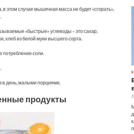
 в этом случае мышечная масса не будет «сгорать»,
.
азываемые «быстрые» углеводы – это сахар,
и, хлеб из белой муки высшего сорта.
е потребление соли.
.
К
з в день, малыми порциями.
2
енные продукты
М
д
к
п