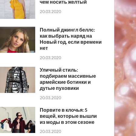
чем носить желтый
20.03.2020
Полный джингл беллс:
как выбрать наряд на
Новый год, если времени
нет
20.03.2020
Уличный стиль:
подбираем массивные
армейские ботинки и
дутые пуховики
20.03.2020
Порвите в клочья: 5
вещей, которые вышли
из моды в этом сезоне
20.03.2020