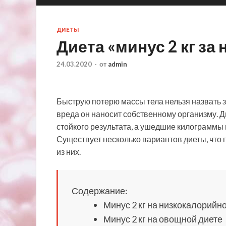
ДИЕТЫ
Диета «минус 2 кг за
24.03.2020
-
от
admin
Быструю потерю массы тела нельзя назвать 
вреда он наносит собственному организму. Ди
стойкого результата, а ушедшие килограммы
Существует несколько вариантов диеты, что
из них.
Содержание:
Минус 2 кг на низкокалорийн
Минус 2 кг на овощной диете