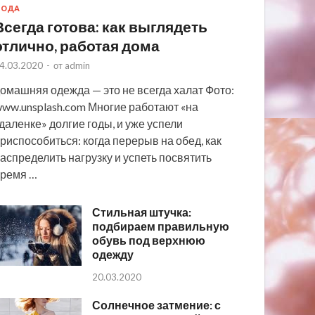
МОДА
Всегда готова: как выглядеть
отлично, работая дома
4.03.2020
-
от
admin
омашняя одежда — это не всегда халат Фото:
ww.unsplash.com Многие работают «на
даленке» долгие годы, и уже успели
риспособиться: когда перерыв на обед, как
аспределить нагрузку и успеть посвятить
ремя …
Стильная штучка:
подбираем правильную
обувь под верхнюю
одежду
20.03.2020
Солнечное затмение: с