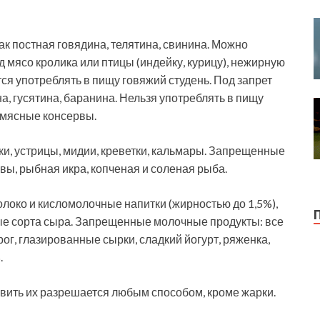
к постная говядина, телятина, свинина. Можно
 мясо кролика или птицы (индейку, курицу), нежирную
ется употреблять в пищу говяжий студень. Под запрет
на, гусятина, баранина. Нельзя употреблять в пищу
, мясные консервы.
, устрицы, мидии, креветки, кальмары. Запрещенные
ы, рыбная икра, копченая и соленая рыба.
око и кисломолочные напитки (жирностью до 1,5%),
ые сорта сыра. Запрещенные молочные продукты: все
г, глазированные сырки, сладкий йогурт, ряженка,
.
овить их разрешается любым способом, кроме жарки.