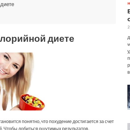
 диете
2
калорийной диете
д
w
у
п
р
в
тановится понятно, что похудение достигается за счет
й. Чтобы добиться ощутимых результатов,