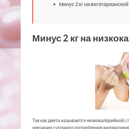
Минус 2 кг на вегетарианской
Минус 2 кг на низко
Так как диета называется низкокалорийной, с
урезания суточного потребления килокалори