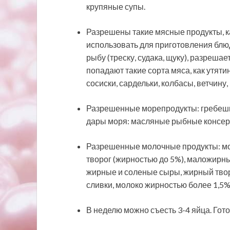
крупяные супы.
Разрешены такие мясные продукты, ка
использовать для приготовления блюд
рыбу (треску, судака, щуку), разреша
попадают такие сорта мяса, как утяти
сосиски, сардельки, колбасы, ветчину
Разрешенные морепродукты: гребешки
дары моря: масляные рыбные консерв
Разрешенные молочные продукты: мол
творог (жирностью до 5%), маложирн
жирные и соленые сыры, жирный творо
сливки, молоко жирностью более 1,5%
В неделю можно съесть 3-4 яйца. Гот