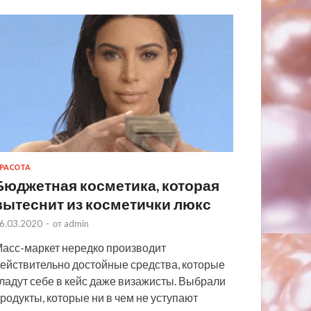
РАСОТА
Бюджетная косметика, которая
вытеснит из косметички люкс
6.03.2020
-
от
admin
асс-маркет нередко производит
ействительно достойные средства, которые
ладут себе в кейс даже визажисты. Выбрали
родукты, которые ни в чем не уступают