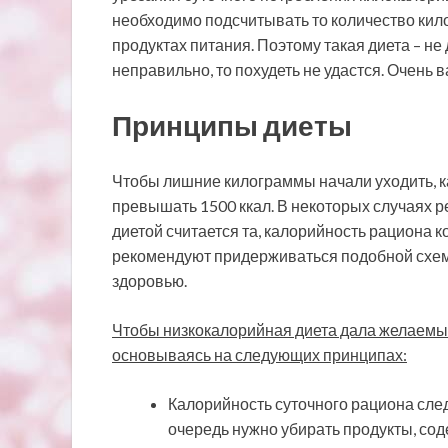
необходимо подсчитывать то количество кил
продуктах питания. Поэтому такая диета – н
неправильно, то похудеть не удастся. Очень
Принципы диеты
Чтобы лишние килограммы начали уходить, 
превышать 1500 ккал. В некоторых случаях р
диетой считается та, калорийность рациона ко
рекомендуют придерживаться подобной схемы
здоровью.
Чтобы низкокалорийная диета дала желаемый
основываясь на следующих принципах:
Калорийность суточного рациона след
очередь нужно убирать продукты, со