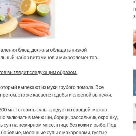
к
п
з
овления блюд, должны обладать низкой
альный набор витаминов и микроэлементов.
тов выглядит следующим образом:
торый выпекают из муки грубого помола. Все
претом, это же касается сдобы и слоеной выпечки.
00 мл. Готовить супы следует из овощей, можно
шо включать в меню щи, борщи, рассольник, окрошку,
ь суп на нежирном мясе, птице без кожи и рыбе. Под
 бобовые, молочные супы с макаронами, густые