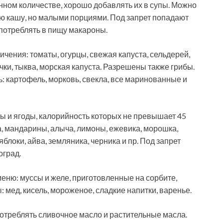
нном количестве, хорошо добавлять их в супы. Можно
ую кашу, но малыми порциями. Под запрет попадают
 употреблять в пищу макароны.
ичения: томаты, огурцы, свежая капуста, сельдерей,
ачки, тыква, морская капуста. Разрешены также грибы.
: картофель, морковь, свекла, все маринованные и
ы и ягоды, калорийность которых не превышает 45
ква, мандарины, алыча, лимоны, ежевика, морошка,
яблоки, айва, земляника, черника и пр. Под запрет
оград.
еню: муссы и желе, приготовленные на сорбите,
 мед, кисель, мороженое, сладкие напитки, варенье.
отреблять сливочное масло и растительные масла.