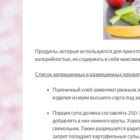
Продукты, которые используются для пригот
калорийностью, но содержать в себе максим
Список запрещенных и разрешенных продук
Пшеничный хлеб заменяют ржаным, ко
изделия из муки высшего сорта под за
Порция супа должна составлять 250-3
добавлять в них немного крупы. Хоро
свекольник. Также разрешается варит
запрет попадают картофельные супы,