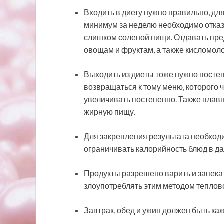
Входить в диету нужно правильно, для
минимум за неделю необходимо отказа
слишком соленой пищи. Отдавать пре
овощам и фруктам, а также кисломол
Выходить из диеты тоже нужно постепе
возвращаться к тому меню, которого
увеличивать постепенно. Также плавн
жирную пищу.
Для закрепления результата необход
ограничивать калорийность блюд в д
Продукты разрешено варить и запекат
злоупотреблять этим методом теплово
Завтрак, обед и ужин должен быть каж