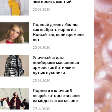
чем носить желтый
20.03.2020
Полный джингл беллс:
как выбрать наряд на
Новый год, если времени
нет
20.03.2020
Уличный стиль:
подбираем массивные
армейские ботинки и
дутые пуховики
20.03.2020
Порвите в клочья: 5
вещей, которые вышли
из моды в этом сезоне
20.03.2020