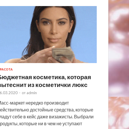
РАСОТА
Бюджетная косметика, которая
вытеснит из косметички люкс
6.03.2020
-
от
admin
асс-маркет нередко производит
ействительно достойные средства, которые
ладут себе в кейс даже визажисты. Выбрали
родукты, которые ни в чем не уступают