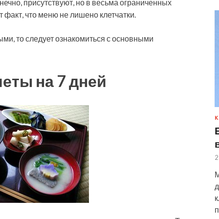
нечно, присутствуют, но в весьма ограниченных
 факт, что меню не лишено клетчатки.
ыми, то следует ознакомиться с основными
еты на 7 дней
К
2
М
д
к
п