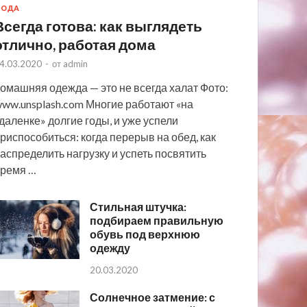
МОДА
Всегда готова: как выглядеть
отлично, работая дома
4.03.2020
-
от
admin
омашняя одежда — это не всегда халат Фото:
ww.unsplash.com Многие работают «на
даленке» долгие годы, и уже успели
риспособиться: когда перерыв на обед, как
аспределить нагрузку и успеть посвятить
ремя …
Стильная штучка:
подбираем правильную
обувь под верхнюю
одежду
20.03.2020
Солнечное затмение: с