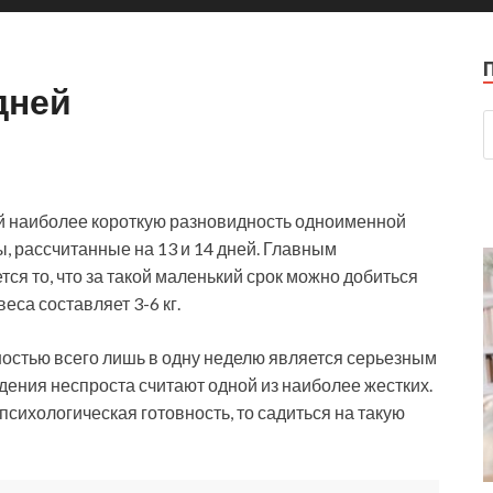
дней
ой наиболее короткую разновидность одноименной
, рассчитанные на 13 и 14 дней. Главным
я то, что за такой маленький срок можно добиться
са составляет 3-6 кг.
ностью всего лишь в одну неделю является серьезным
дения неспроста считают одной из наиболее жестких.
 психологическая готовность, то садиться на такую