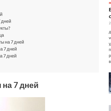
ей
 дней
2
укты?
д
ца
w
ы на 7 дней
у
а 7 дней
п
р
а 7 дней
в
 на 7 дней