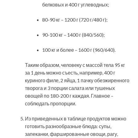
белковых и 400 г углеводных;
80-90 кг – 1200 г (720 г/480 г);
90-100 кг – 1400 г (840/560);
100 кг и более – 1600 г (960/640).
Таким образом, человеку с массой тела 95 кг
за 1 день можно съесть, например, 400 г
куриного филе, 2 яйца, 1 пачку обезжиренного
творога и 3 порции салата или тушеных
овощей по 180-200 г каждая. Главное –
соблюдать пропорции.
Из приведенных в таблице продуктов можно
готовить разнообразные блюда: супы,
запеканки, фаршированные овощи, рагу,