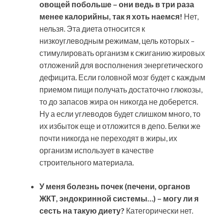
овощей побольше – они ведь в три раза
менее калорийны, так я хоть наемся!
Нет,
нельзя. Эта диета относится к
низкоуглеводным режимам, цель которых –
стимулировать организм к сжиганию жировых
отложений для восполнения энергетического
дефицита. Если головной мозг будет с каждым
приемом пищи получать достаточно глюкозы,
то до запасов жира он никогда не доберется.
Ну а если углеводов будет слишком много, то
их избыток еще и отложится в депо. Белки же
почти никогда не переходят в жиры, их
организм использует в качестве
строительного материала.
У меня болезнь почек (печени, органов
ЖКТ, эндокринной системы…) – могу ли я
сесть на такую диету?
Категорически нет.