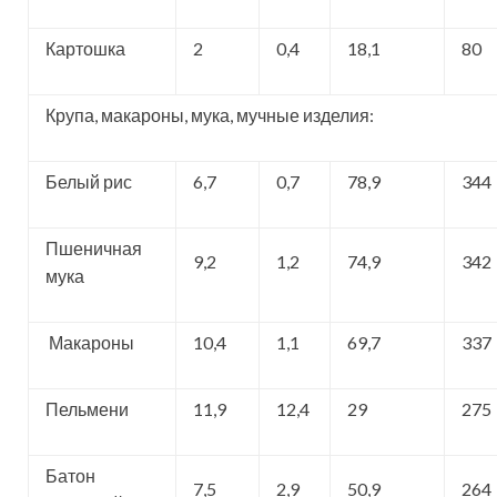
Картошка
2
0,4
18,1
80
Крупа, макароны, мука, мучные изделия:
Белый рис
6,7
0,7
78,9
344
Пшеничная
9,2
1,2
74,9
342
мука
Макароны
10,4
1,1
69,7
337
Пельмени
11,9
12,4
29
275
Батон
7,5
2,9
50,9
264