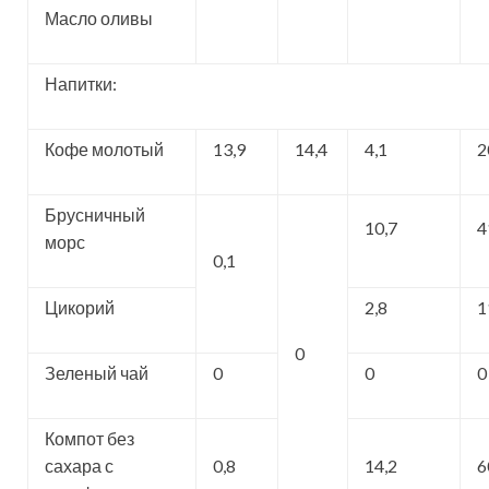
Масло оливы
Напитки:
Кофе молотый
13,9
14,4
4,1
2
Брусничный
10,7
4
морс
0,1
Цикорий
2,8
1
0
Зеленый чай
0
0
0
Компот без
сахара с
0,8
14,2
6