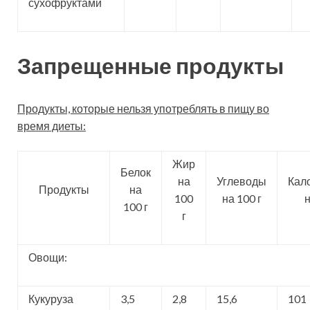
сухофруктами
Запрещенные продукты
Продукты, которые нельзя употреблять в пищу во
время диеты:
Жир
Белок
на
Углеводы
Кал
Продукты
на
100
на 100 г
н
100 г
г
Овощи:
Кукуруза
3,5
2,8
15,6
101