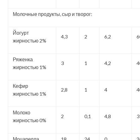
Молочные продукты, сыр и творог:
Йогурт
4,3
2
6,2
6
жирностью 2%
Ряженка
3
1
4,2
4
жирностью 1%
Кефир
2,8
1
4
4
жирностью 1%
Молоко
2
0,1
4,8
3
жирностью 0%
Моцарелла
18
24
0
2