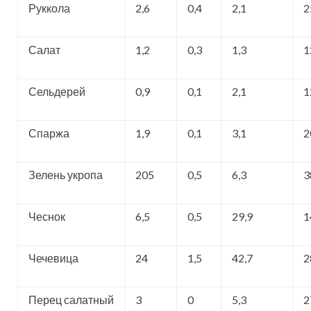
Руккола
2,6
0,4
2,1
2
Салат
1,2
0,3
1,3
1
Сельдерей
0,9
0,1
2,1
1
Спаржа
1,9
0,1
3,1
2
Зелень укропа
205
0,5
6,3
3
Чеснок
6,5
0,5
29,9
1
Чечевица
24
1,5
42,7
2
Перец салатный
3
0
5,3
2