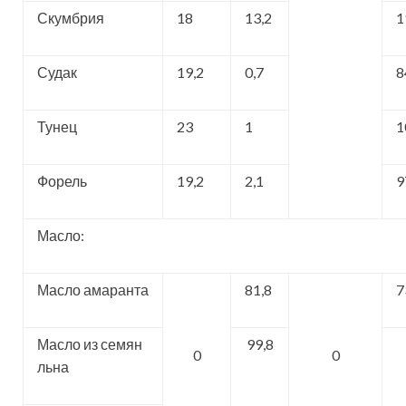
Скумбрия
18
13,2
1
Судак
19,2
0,7
8
Тунец
23
1
1
Форель
19,2
2,1
9
Масло:
Масло амаранта
81,8
7
Масло из семян
99,8
0
0
льна