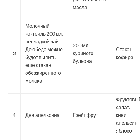
масла
Молочный
коктейль 200 мл,
несладкий чай.
200 мл
До обеда можно
Стакан
3
куриного
будет выпить
кефира
бульона
еще стакан
обезжиренного
молока
Фруктовы
салат:
4
Два апельсина
Грейпфрут
киви,
апельсин,
яблоко