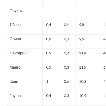
Фрукты:
Яблоко
0,4
0,4
9,8
4
Слива
0,8
0,3
9,6
4
Нектарин
0,9
0,2
11,8
4
Манго
0,5
0,3
11,5
6
Киви
1
0,6
10,3
4
Груша
0,4
0,3
10,9
4