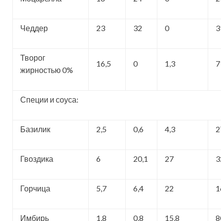
Чеддер
23
32
0
3
Творог
16,5
0
1,3
7
жирностью 0%
Специи и соуса:
Базилик
2,5
0,6
4,3
2
Гвоздика
6
20,1
27
3
Горчица
5,7
6,4
22
1
Имбирь
1,8
0,8
15,8
8