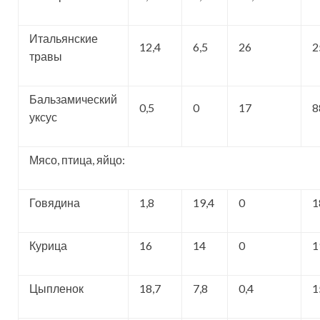
Итальянские
12,4
6,5
26
2
травы
Бальзамический
0,5
0
17
8
уксус
Мясо, птица, яйцо:
Говядина
1,8
19,4
0
1
Курица
16
14
0
1
Цыпленок
18,7
7,8
0,4
1