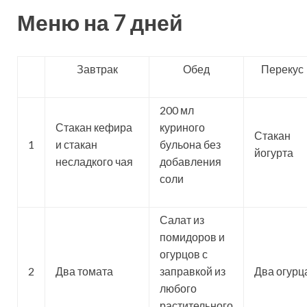
Меню на 7 дней
Завтрак
Обед
Перекус
200 мл
Стакан кефира
куриного
Стакан
1
и стакан
бульона без
йогурта
несладкого чая
добавления
соли
Салат из
помидоров и
огурцов с
2
Два томата
заправкой из
Два огурц
любого
растительного