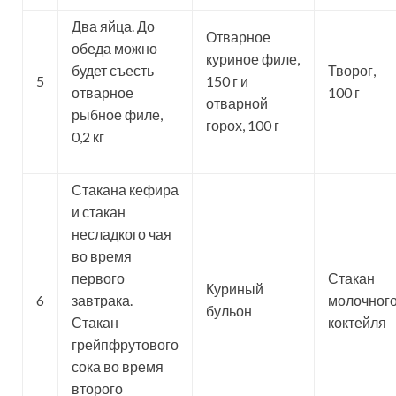
Два яйца. До
Отварное
обеда можно
куриное филе,
будет съесть
Творог,
5
150 г и
отварное
100 г
отварной
рыбное филе,
горох, 100 г
0,2 кг
Стакана кефира
и стакан
несладкого чая
во время
первого
Стакан
Куриный
6
завтрака.
молочног
бульон
Стакан
коктейля
грейпфрутового
сока во время
второго