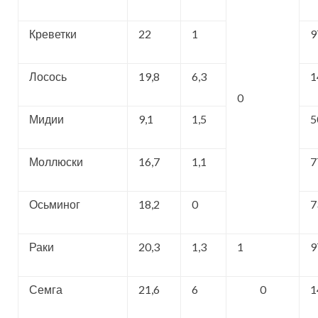
Креветки
22
1
9
Лосось
19,8
6,3
1
0
Мидии
9,1
1,5
5
Моллюски
16,7
1,1
7
Осьминог
18,2
0
7
Раки
20,3
1,3
1
9
Семга
21,6
6
0
1