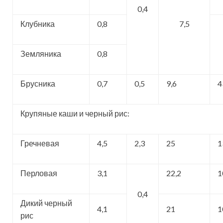
0,4
Клубника
0,8
7,5
Земляника
0,8
Брусника
0,7
0,5
9,6
4
Крупяные каши и черный рис:
Гречневая
4,5
2,3
25
1
Перловая
3,1
22,2
1
0,4
Дикий черный
4,1
21
1
рис