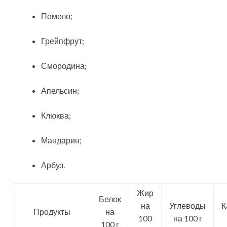
Помело;
Грейпфрут;
Смородина;
Апельсин;
Клюква;
Мандарин;
Арбуз.
Жир
Белок
на
Углеводы
К
Продукты
на
100
на 100 г
100 г