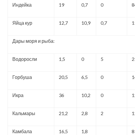
Индейка
19
0,7
0
8
Яйца кур
12,7
10,9
0,7
1
Дары моря и рыба:
Водоросли
1,5
0
5
2
Горбуша
20,5
6,5
0
1
Икра
36
10,2
0
1
Кальмары
21,2
2,8
2
1
Камбала
16,5
1,8
8