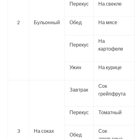
Перекус
На свекле
2
Бульонный
Обед
На мясе
На
Перекус
картофеле
Ужин
На курице
Сок
Завтрак
грейпфрута
Перекус
Томатный
3
На соках
Сок
Обед
апельсина