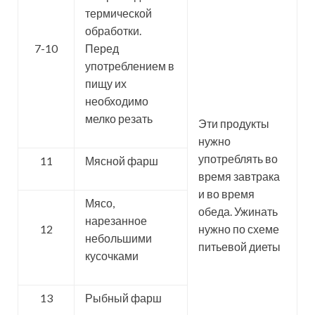
термической
обработки.
7-10
Перед
употреблением в
пищу их
необходимо
мелко резать
Эти продукты
нужно
употреблять во
11
Мясной фарш
время завтрака
и во время
Мясо,
обеда. Ужинать
нарезанное
12
нужно по схеме
небольшими
питьевой диеты
кусочками
13
Рыбный фарш