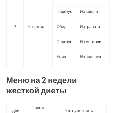
Перекус
Из вишни
7
На соках
Обед
Из граната
Перекус
Из моркови
Ужин
Из ананаса
Меню на 2 недели
жесткой диеты
Прием
Дни
Что нужно пить