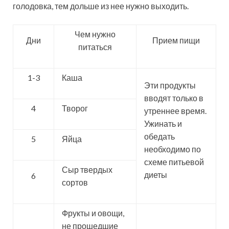
голодовка, тем дольше из нее нужно выходить.
Чем нужно
Дни
Прием пищи
питаться
1-3
Каша
Эти продукты
вводят только в
4
Творог
утреннее время.
Ужинать и
обедать
5
Яйца
необходимо по
схеме питьевой
Сыр твердых
диеты
6
сортов
Фрукты и овощи,
не прошедшие