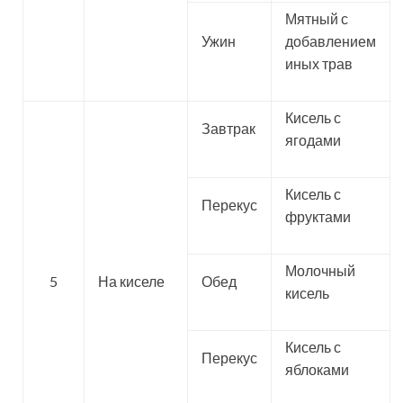
Мятный с
Ужин
добавлением
иных трав
Кисель с
Завтрак
ягодами
Кисель с
Перекус
фруктами
Молочный
5
На киселе
Обед
кисель
Кисель с
Перекус
яблоками