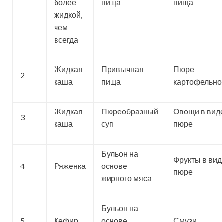
более
пища
пища
жидкой,
чем
всегда
Жидкая
Привычная
Пюре
2
каша
пища
картофельно
Жидкая
Пюреобразный
Овощи в вид
3
каша
суп
пюре
Бульон на
Фрукты в вид
4
Ряженка
основе
пюре
жирного мяса
Бульон на
5
Кефир
основе
Смузи