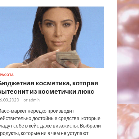
РАСОТА
Бюджетная косметика, которая
вытеснит из косметички люкс
6.03.2020
-
от
admin
асс-маркет нередко производит
ействительно достойные средства, которые
ладут себе в кейс даже визажисты. Выбрали
родукты, которые ни в чем не уступают