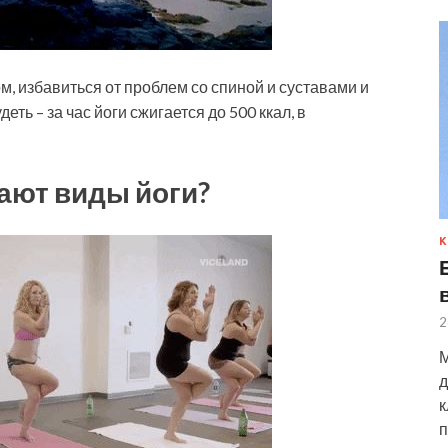
м, избавиться от проблем со спиной и суставами и
ть – за час йоги сжигается до 500 ккал, в
ают виды йоги?
К
2
М
д
к
п