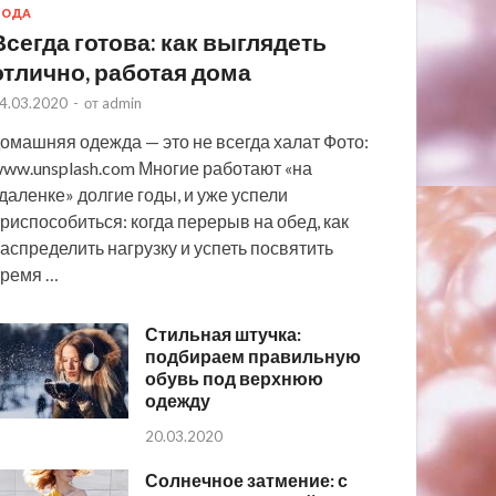
МОДА
Всегда готова: как выглядеть
отлично, работая дома
4.03.2020
-
от
admin
омашняя одежда — это не всегда халат Фото:
ww.unsplash.com Многие работают «на
даленке» долгие годы, и уже успели
риспособиться: когда перерыв на обед, как
аспределить нагрузку и успеть посвятить
ремя …
Стильная штучка:
подбираем правильную
обувь под верхнюю
одежду
20.03.2020
Солнечное затмение: с