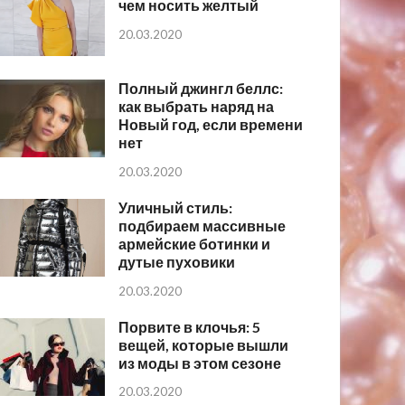
чем носить желтый
20.03.2020
Полный джингл беллс:
как выбрать наряд на
Новый год, если времени
нет
20.03.2020
Уличный стиль:
подбираем массивные
армейские ботинки и
дутые пуховики
20.03.2020
Порвите в клочья: 5
вещей, которые вышли
из моды в этом сезоне
20.03.2020