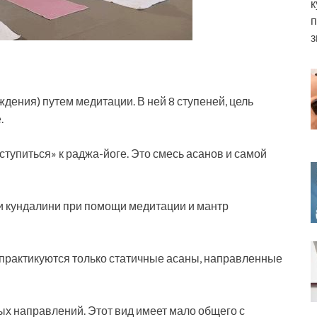
к
п
з
дения) путем медитации. В ней 8 ступеней, цель
.
ступиться» к раджа-йоге. Это смесь асанов и самой
и кундалини при помощи медитации и мантр
м практикуются только статичные асаны, направленные
вых направлений. Этот вид имеет мало общего с