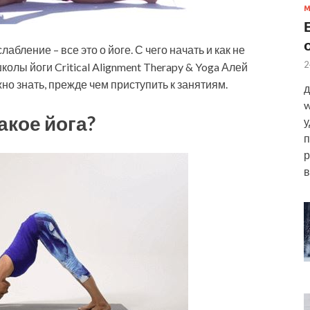
абление – все это о йоге. С чего начать и как не
2
лы йоги Critical Alignment Therapy & Yoga Алей
но знать, прежде чем приступить к занятиям.
д
w
акое йога?
у
п
р
в