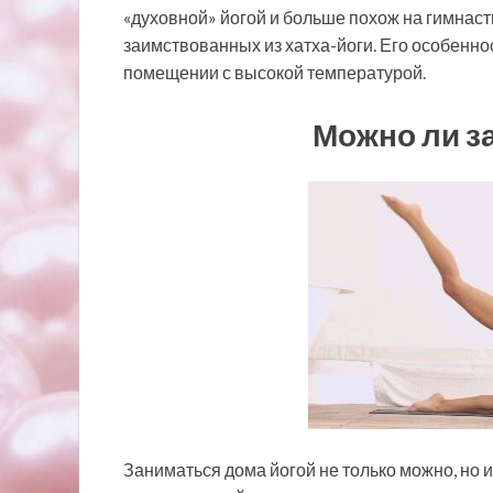
«духовной» йогой и больше похож на гимнаст
заимствованных из хатха-йоги. Его особенн
помещении с высокой температурой.
Можно ли з
Заниматься дома йогой не только можно, но 