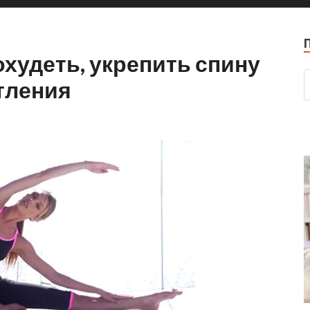
похудеть, укрепить спину
тления