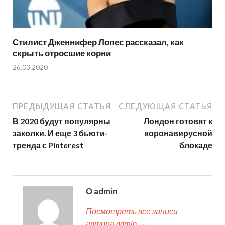
Стилист Дженнифер Лопес рассказал, как
скрыть отросшие корни
26.03.2020
ПРЕДЫДУЩАЯ СТАТЬЯ
СЛЕДУЮЩАЯ СТАТЬЯ
В 2020 будут популярны
Лондон готовят к
заколки. И еще 3 бьюти-
коронавирусной
тренда с Pinterest
блокаде
О admin
Посмотреть все записи
автора admin →