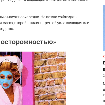
олько масок поочередно. Но важно соблюдать
 маска, второй – пилинг, третьей увлажняющая или
редство.
с осторожностью»
К
2
М
д
к
п