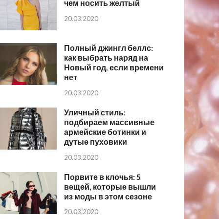
чем носить желтый
20.03.2020
Полный джингл беллс:
как выбрать наряд на
Новый год, если времени
нет
20.03.2020
Уличный стиль:
подбираем массивные
армейские ботинки и
дутые пуховики
20.03.2020
Порвите в клочья: 5
вещей, которые вышли
из моды в этом сезоне
20.03.2020