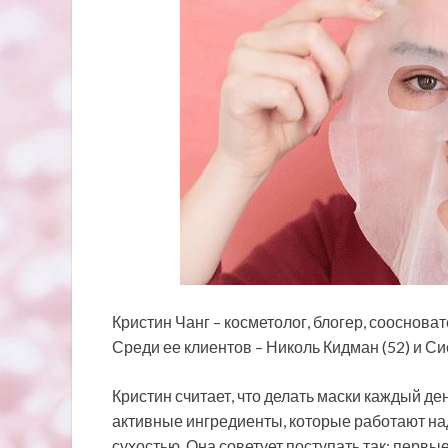
Кристин Чанг – косметолог, блогер, соосноват
Среди ее клиентов – Николь Кидман (52) и Си
Кристин считает, что делать маски каждый ден
активные ингредиенты, которые работают на
сухостью. Она советует поступать так: перв