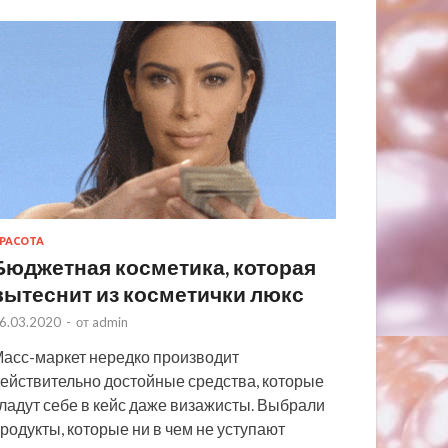
РАСОТА
Бюджетная косметика, которая
вытеснит из косметички люкс
6.03.2020
-
от
admin
асс-маркет нередко производит
ействительно достойные средства, которые
ладут себе в кейс даже визажисты. Выбрали
родукты, которые ни в чем не уступают