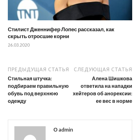
Стилист Дженнифер Лопес рассказал, как
скрыть отросшие корни
26.03.2020
ПРЕДЫДУЩАЯ СТАТЬЯ
СЛЕДУЮЩАЯ СТАТЬЯ
Стильная штучка:
Алена Шишкова
подбираем правильную
ответила на нападки
обувь под верхнюю
хейтеров об анорексии:
одежду
ее вес в норме
О admin