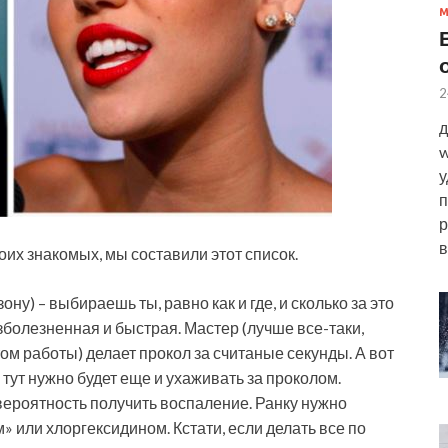
2
д
w
у
п
р
в
их знакомых, мы составили этот список.
ну) – выбираешь ты, равно как и где, и сколько за это
езболезненная и быстрая. Мастер (лучше все-таки,
ом работы) делает прокол за считаные секунды. А вот
 тут нужно будет еще и ухаживать за проколом.
 вероятность получить воспаление. Ранку нужно
или хлоргексидином. Кстати, если делать все по