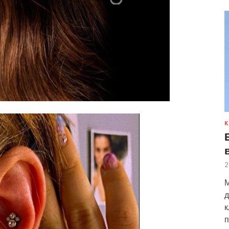
К
2
М
д
к
п