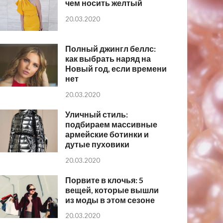
чем носить желтый
20.03.2020
Полный джингл беллс:
как выбрать наряд на
Новый год, если времени
нет
20.03.2020
Уличный стиль:
подбираем массивные
армейские ботинки и
дутые пуховики
20.03.2020
Порвите в клочья: 5
вещей, которые вышли
из моды в этом сезоне
20.03.2020