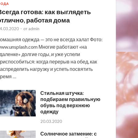
МОДА
Всегда готова: как выглядеть
отлично, работая дома
4.03.2020
-
от
admin
омашняя одежда — это не всегда халат Фото:
ww.unsplash.com Многие работают «на
даленке» долгие годы, и уже успели
риспособиться: когда перерыв на обед, как
аспределить нагрузку и успеть посвятить
ремя …
Стильная штучка:
подбираем правильную
обувь под верхнюю
одежду
20.03.2020
Солнечное затмение: с