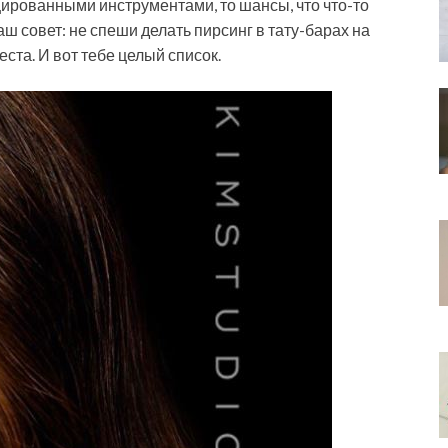
цированными инструментами, то шансы, что что-то
наш совет: не спеши делать пирсинг в тату-барах на
ста. И вот тебе целый список.