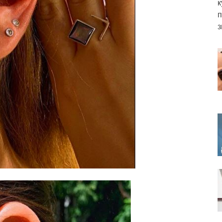
к
п
з