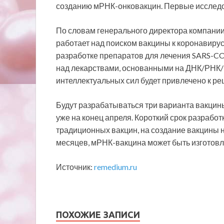
созданию мРНК-онковакцин. Первые исследов
По словам генерального директора компани
работает над поиском вакцины к коронавирусу
разработке препаратов для лечения SARS-COV
над лекарствами, основанными на ДНК/РНК/
интеллектуальных сил будет привлечено к реш
Будут разрабатываться три варианта вакци
уже на конец апреля. Короткий срок разработк
традиционных вакцин, на создание вакцины 
месяцев, мРНК-вакцина может быть изготовле
Источник:
remedium.ru
ПОХОЖИЕ ЗАПИСИ