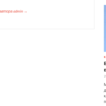
автора admin →
К
2
М
д
к
п