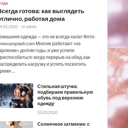
МОДА
Всегда готова: как выглядеть
отлично, работая дома
4.03.2020
-
от
admin
омашняя одежда — это не всегда халат Фото:
ww.unsplash.com Многие работают «на
даленке» долгие годы, и уже успели
риспособиться: когда перерыв на обед, как
аспределить нагрузку и успеть посвятить
ремя …
Стильная штучка:
подбираем правильную
обувь под верхнюю
одежду
20.03.2020
Солнечное затмение: с