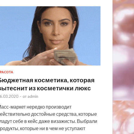
РАСОТА
Бюджетная косметика, которая
вытеснит из косметички люкс
6.03.2020
-
от
admin
асс-маркет нередко производит
ействительно достойные средства, которые
ладут себе в кейс даже визажисты. Выбрали
родукты, которые ни в чем не уступают