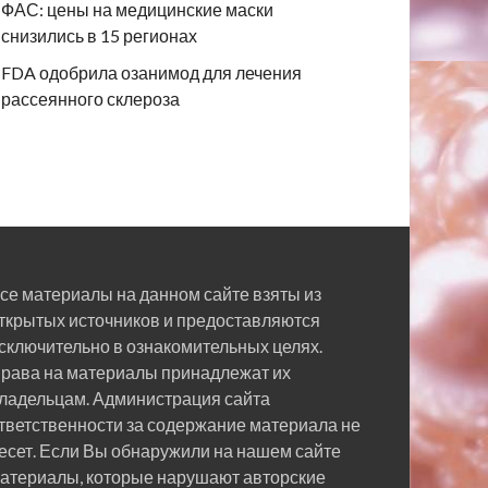
ФАС: цены на медицинские маски
снизились в 15 регионах
FDA одобрила озанимод для лечения
рассеянного склероза
се материалы на данном сайте взяты из
ткрытых источников и предоставляются
сключительно в ознакомительных целях.
рава на материалы принадлежат их
ладельцам. Администрация сайта
тветственности за содержание материала не
есет. Если Вы обнаружили на нашем сайте
атериалы, которые нарушают авторские