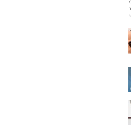
к
п
з