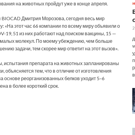
ания на животных пройдут уже в конце апреля.
и BIOCAD Дмитрия Морозова, сегодня весь мир
: «На этот час 66 компании по всему миру объявили о
2
-19, 51 из них работают над поиском вакцины, 15 —
д
малых молекул. По моему убеждению, чем больше
w
ению задачи, тем скорее мир ответит на этот вызов».
у
п
ны, испытания препарата на животных запланированы
р
и, объясняется тем, что в отличие от изготовления
в
на основе реорганизованных белков уходит 5–6
на в более короткий срок.