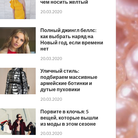
чем носить желтый
20.03.2020
Полный джингл беллс:
как выбрать наряд на
Новый год, если времени
нет
20.03.2020
Уличный стиль:
подбираем массивные
армейские ботинки и
дутые пуховики
20.03.2020
Порвите в клочья: 5
вещей, которые вышли
из моды в этом сезоне
20.03.2020