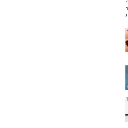
к
п
з