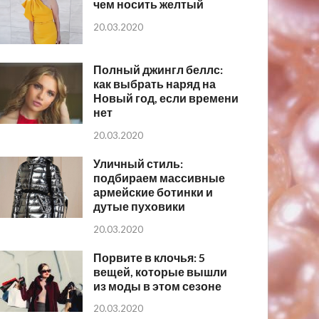
чем носить желтый
20.03.2020
Полный джингл беллс:
как выбрать наряд на
Новый год, если времени
нет
20.03.2020
Уличный стиль:
подбираем массивные
армейские ботинки и
дутые пуховики
20.03.2020
Порвите в клочья: 5
вещей, которые вышли
из моды в этом сезоне
20.03.2020