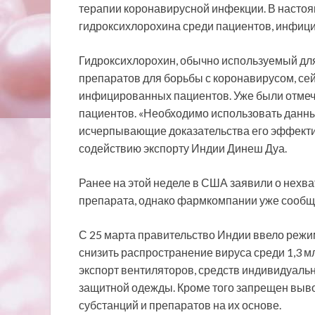
терапии коронавирусной инфекции. В насто
гидроксихлорохина среди пациентов, инфици
Гидроксихлорохин, обычно используемый для
препаратов для борьбы с коронавирусом, се
инфицированных пациентов. Уже были отмече
пациентов. «Необходимо использовать данный
исчерпывающие доказательства его эффектив
содействию экспорту Индии Динеш Дуа.
Ранее на этой неделе в США заявили о нехва
препарата, однако фармкомпании уже сообщи
С 25 марта правительство Индии ввело режим
снизить распространение вируса среди 1,3 м
экспорт вентиляторов, средств индивидуальн
защитной одежды. Кроме того запрещен выво
субстанций и препаратов на их основе.