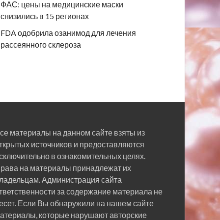
ФАС: цены на медицинские маски
снизились в 15 регионах
FDA одобрила озанимод для лечения
рассеянного склероза
се материалы на данном сайте взяты из
ткрытых источников и предоставляются
сключительно в ознакомительных целях.
рава на материалы принадлежат их
ладельцам. Администрация сайта
тветственности за содержание материала не
есет. Если Вы обнаружили на нашем сайте
атериалы, которые нарушают авторские