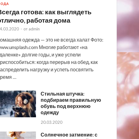
МОДА
Всегда готова: как выглядеть
отлично, работая дома
4.03.2020
-
от
admin
омашняя одежда — это не всегда халат Фото:
ww.unsplash.com Многие работают «на
даленке» долгие годы, и уже успели
риспособиться: когда перерыв на обед, как
аспределить нагрузку и успеть посвятить
ремя …
Стильная штучка:
подбираем правильную
обувь под верхнюю
одежду
20.03.2020
Солнечное затмение: с