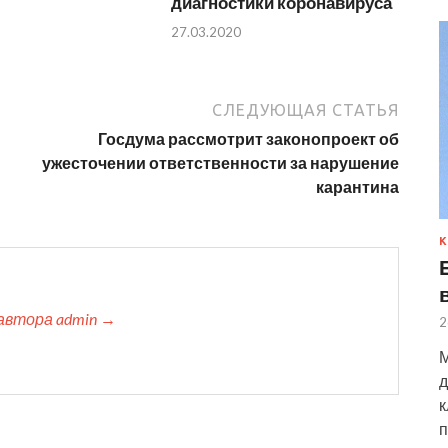
диагностики коронавируса
27.03.2020
СЛЕДУЮЩАЯ СТАТЬЯ
Госдума рассмотрит законопроект об
ужесточении ответственности за нарушение
карантина
К
автора admin →
2
М
д
к
п