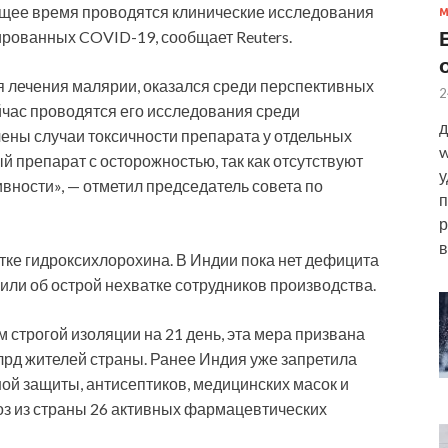
ящее время проводятся клинические исследования
рованных COVID-19, сообщает Reuters.
 лечения малярии, оказался среди перспективных
2
йчас проводятся его исследования среди
д
ны случаи токсичности препарата у отдельных
w
 препарат с осторожностью, так как отсутствуют
у
ности», — отметил председатель совета по
п
р
в
тке гидроксихлорохина. В Индии пока нет дефицита
ли об острой нехватке сотрудников производства.
 строгой изоляции на 21 день, эта мера призвана
лрд жителей страны. Ранее Индия уже запретила
ой защиты, антисептиков, медицинских масок и
з из страны 26 активных фармацевтических