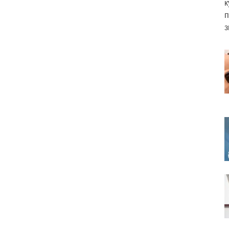
к
п
з