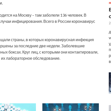
и.
ится на Москву – там заболели 136 человек. В
лучаи инфицирования. Всего в России коронавирус
2
д
w
щали страны, в которых коронавирусная инфекция
у
вершены за последние две недели. Заболевшие
п
ых боксах. Круг лиц, с которыми они контактировали,
р
 их лабораторное обследование.
в