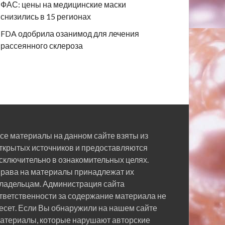
ФАС: цены на медицинские маски
снизились в 15 регионах
FDA одобрила озанимод для лечения
рассеянного склероза
се материалы на данном сайте взяты из
ткрытых источников и предоставляются
сключительно в ознакомительных целях.
рава на материалы принадлежат их
ладельцам. Администрация сайта
тветственности за содержание материала не
есет. Если Вы обнаружили на нашем сайте
атериалы, которые нарушают авторские