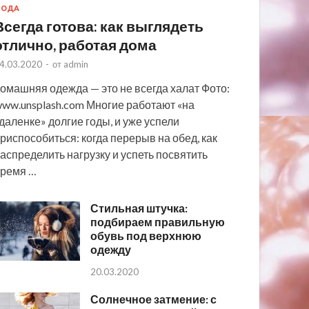
МОДА
Всегда готова: как выглядеть
отлично, работая дома
4.03.2020
-
от
admin
омашняя одежда — это не всегда халат Фото:
ww.unsplash.com Многие работают «на
даленке» долгие годы, и уже успели
риспособиться: когда перерыв на обед, как
аспределить нагрузку и успеть посвятить
ремя …
Стильная штучка:
подбираем правильную
обувь под верхнюю
одежду
20.03.2020
Солнечное затмение: с