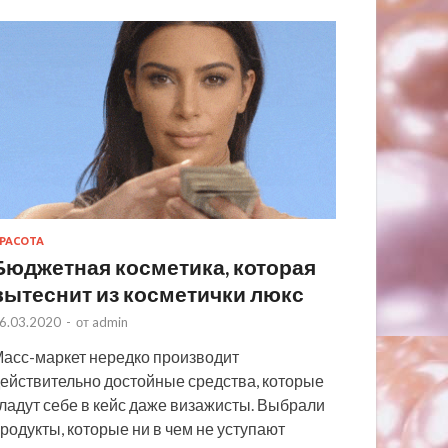
РАСОТА
Бюджетная косметика, которая
вытеснит из косметички люкс
6.03.2020
-
от
admin
асс-маркет нередко производит
ействительно достойные средства, которые
ладут себе в кейс даже визажисты. Выбрали
родукты, которые ни в чем не уступают