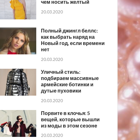
чем носить желтый
20.03.2020
Полный джингл беллс:
как выбрать наряд на
Новый год, если времени
нет
20.03.2020
Уличный стиль:
подбираем массивные
армейские ботинки и
дутые пуховики
20.03.2020
Порвите в клочья: 5
вещей, которые вышли
из моды в этом сезоне
20.03.2020