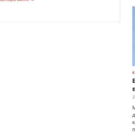
К
2
М
д
к
п