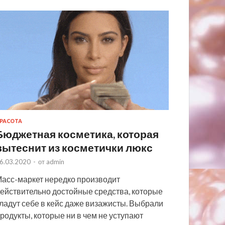
РАСОТА
Бюджетная косметика, которая
вытеснит из косметички люкс
6.03.2020
-
от
admin
асс-маркет нередко производит
ействительно достойные средства, которые
ладут себе в кейс даже визажисты. Выбрали
родукты, которые ни в чем не уступают