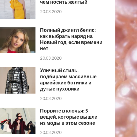
чем носить желтый
20.03.2020
Полный джингл беллс:
как выбрать наряд на
Новый год, если времени
нет
20.03.2020
Уличный стиль:
подбираем массивные
армейские ботинки и
дутые пуховики
20.03.2020
Порвите в клочья: 5
вещей, которые вышли
из моды в этом сезоне
20.03.2020