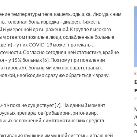
ие температуры тела, кашель, одышка. Иногда к ним
, головная боль, изредка – диарея. Тяжесть
й и умеренной до выраженной. К группе высокого
ым ответом (пожилые люди, ослабленные больные,
ети) – у них COVID-19 может протекать с
точности. Согласно сегодняшней статистике, крайне
я – у 15% больных [6]. Поэтому при появлении
нтактировал с больными или посещал страны с
К
вкой, необходимо сразу же обратиться к врачу.
2
-19 пока не существует [7]. На данный момент
М
усных препаратов (рибавирин, ритонавир,
д
альных осложнений, симптоматических средств.
к
п
и активация функции иммунной системы, играющей