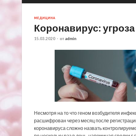
МЕДИЦИНА
Коронавирус: угроза
15.03.2020
-
от
admin
Несмотря на то что геном возбудителя инфе
расшифрован через месяц после регистраци
коронавируса сложно назвать контролируем
по нескольку раз в день, напоминая сводки с