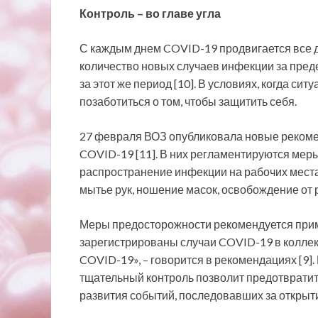
Контроль – во главе угла
С каждым днем COVID-19 продвигается все д
количество новых случаев инфекции за пред
за этот же период [10]. В условиях, когда си
позаботиться о том, чтобы защитить себя.
27 февраля ВОЗ опубликовала новые реком
COVID-19 [11]. В них регламентируются ме
распространение инфекции на рабочих места
мытье рук, ношение масок, освобождение от 
Меры предосторожности рекомендуется приме
зарегистрированы случаи COVID-19 в коллект
COVID-19», – говорится в рекомендациях [9].
тщательный контроль позволит предотврати
развития событий, последовавших за откры