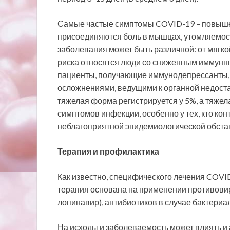
Самые частые симптомы COVID-19 – повышен
присоединяются боль в мышцах, утомляемость
заболевания может быть различной: от мягко
риска относятся люди со сниженным иммунн
пациенты, получающие иммунодепрессанты, д
осложнениями, ведущими к органной недоста
тяжелая форма регистрируется у 5%, а тяжела
симптомов инфекции, особенно у тех, кто ко
неблагоприятной эпидемиологической обстано
Терапия и профилактика
Как известно, специфического лечения COVID
терапия основана на применении противовир
лопинавир), антибиотиков в случае бактери
На исходы и заболеваемость может влиять 