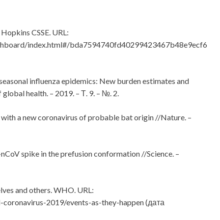
 Hopkins CSSE. URL:
sdashboard/index.html#/bda7594740fd40299423467b48e9ecf6
th seasonal influenza epidemics: New burden estimates and
lobal health. – 2019. – Т. 9. – №. 2.
 with a new coronavirus of probable bat origin //Nature. –
-nCoV spike in the prefusion conformation //Science. –
selves and others. WHO. URL:
l-coronavirus-2019/events-as-they-happen (дата