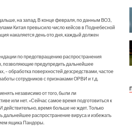
альше, на запад. В конце февраля, по данным ВОЗ,
елами Китая превысило число кейсов в Поднебесной
туация накаляется день ото дня, каждый должен
ендации по предотвращению распространения
ры, позволяющие предупредить дальнейшее
х, – обработка поверхностей дезсредствами, частое
работы сотрудников с признаками ОРВИ и т.д.
нять независимо от того, были ли
иве или нет. «Сейчас самое время подготовиться к
 И действительно, время больше не ждет. Только
ть дальнейшее распространение вируса и избежать
тием ящика Пандоры.