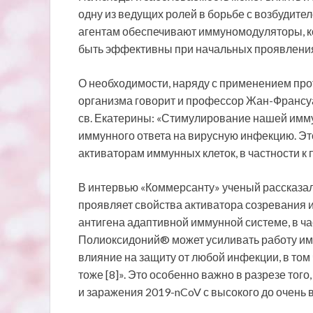
одну из ведущих ролей в борьбе с возбудите
агентам обеспечивают иммуномодуляторы, ко
быть эффективны при начальных проявлениях
О необходимости, наряду с применением пр
организма говорит и профессор Жан-Франсуа
св. Екатерины: «Стимулирование нашей имм
иммунного ответа на вирусную инфекцию. Эт
активаторам иммунных клеток, в частности к
В интервью «Коммерсанту» ученый рассказал
проявляет свойства активатора созревания
антигена адаптивной иммунной системе, в ч
Полиоксидоний® может усиливать работу имм
влияние на защиту от любой инфекции, в том 
тоже [8]». Это особенно важно в разрезе тог
и заражения 2019-nCoV с высокого до очень 