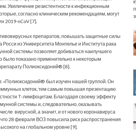
к
лем. Увеличение резистентности к инфекционным
п
торые, согласно клиническим рекомендациям, могут
з
 2019-nCoV [7].
отивовирусных препаратов, повышать защитные силы
 Росси из Университета Монпелье и Института рака
унной системы позволяет добиваться наилучшего
о было показано применительно к некоторым
 препарату Полиоксидоний® [8].
: «Полиоксидоний® был изучен нашей группой. Он
 иммунных клеток, тем самым повышая презентацию
астности T-лимфоцитам. Благодаря своему эффекту
унной системы и, следовательно, оказывать
числе вирусной, а значит, и от нового коронавируса
о, что 28 февраля ВОЗ повысила риск распространения
высокого на глобальном уровне [9].