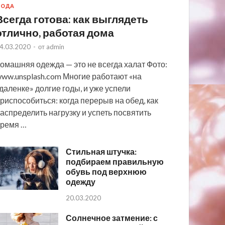
МОДА
Всегда готова: как выглядеть
отлично, работая дома
4.03.2020
-
от
admin
омашняя одежда — это не всегда халат Фото:
ww.unsplash.com Многие работают «на
даленке» долгие годы, и уже успели
риспособиться: когда перерыв на обед, как
аспределить нагрузку и успеть посвятить
ремя …
Стильная штучка:
подбираем правильную
обувь под верхнюю
одежду
20.03.2020
Солнечное затмение: с