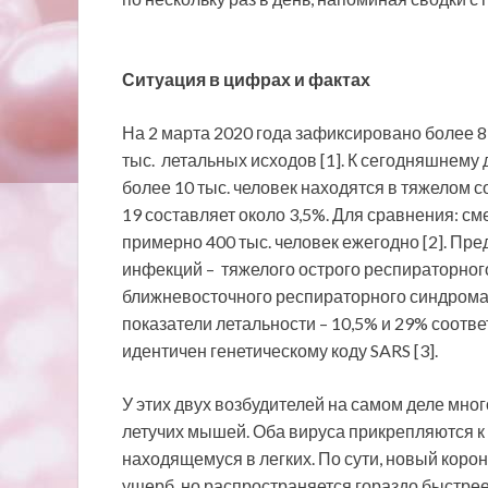
Ситуация в цифрах и
фактах
На 2 марта 2020 года зафиксировано более 8
тыс. летальных исходов [1]. К сегодняшнем
более 10 тыс. человек находятся в тяжелом 
19 составляет около 3,5%. Для сравнения: см
примерно 400 тыс. человек ежегодно [2]. 
инфекций – тяжелого острого респираторног
ближневосточного респираторного синдрома
показатели летальности – 10,5% и 29% соотве
идентичен генетическому коду SARS [3].
У этих двух возбудителей на самом деле мног
летучих мышей. Оба вируса прикрепляются к 
находящемуся в легких. По сути, новый коро
ущерб, но распространяется гораздо быстрее