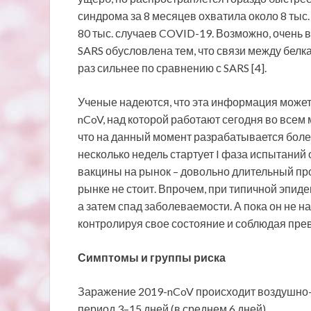
синдрома за 8 месяцев охватила около 8 тыс.
80 тыс. случаев COVID-19. Возможно, очень 
SARS обусловлена тем, что связи между белк
раз сильнее по сравнению с SARS [4].
Ученые надеются, что эта информация может
nCoV, над которой работают сегодня во всем
что на данный момент разрабатывается более
несколько недель стартует I фаза испытаний
вакцины на рынок – довольно длительный про
рынке не стоит. Впрочем, при типичной эпид
а затем спад заболеваемости. А пока он не на
контролируя свое состояние и соблюдая пр
Симптомы и группы риска
Заражение 2019-nCoV происходит воздушно-
период 3–15 дней (в среднем 6 дней).