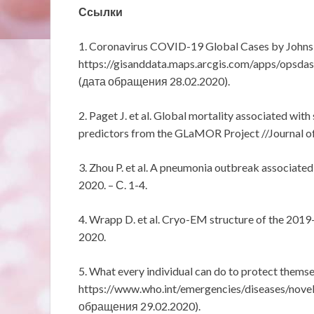
Ссылки
1. Coronavirus COVID-19 Global Cases by Johns
https://gisanddata.maps.arcgis.com/apps/op
(дата обращения 28.02.2020).
2. Paget J. et al. Global mortality associated wi
predictors from the GLaMOR Project //Journal of g
3. Zhou P. et al. A pneumonia outbreak associated
2020. – С. 1-4.
4. Wrapp D. et al. Cryo-EM structure of the 2019
2020.
5. What every individual can do to protect them
https://www.who.int/emergencies/diseases/nove
обращения 29.02.2020).