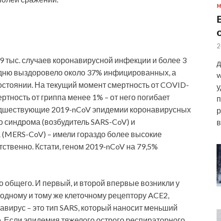
2
9 тыс. случаев коронавирусной инфекции и более 3
д
у дню выздоровело около 37% инфицированных, а
w
состоянии. На текущий момент смертность от COVID-
у
ертность от гриппа менее 1% – от него погибает
п
Предшествующие 2019-nCoV эпидемии коронавирусных
р
о синдрома (возбудитель SARS-CoV) и
в
 (MERS-CoV) – имели гораздо более высокие
тственно. Кстати, геном 2019-nCoV на 79,5%
о общего. И первый, и второй впервые возникли у
одному и тому же клеточному рецептору ACE2,
навирус – это тип SARS, который наносит меньший
. Если эпидемия тяжелого острого респираторного