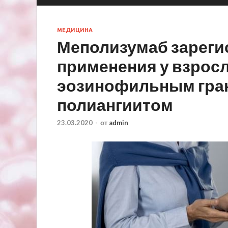
МЕДИЦИНА
Меполизумаб зареги
применения у взрос
эозинофильным гра
полиангиитом
23.03.2020
-
от
admin