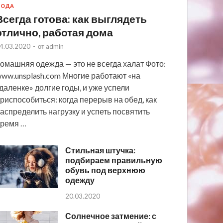
МОДА
Всегда готова: как выглядеть
отлично, работая дома
4.03.2020
-
от
admin
омашняя одежда — это не всегда халат Фото:
ww.unsplash.com Многие работают «на
даленке» долгие годы, и уже успели
риспособиться: когда перерыв на обед, как
аспределить нагрузку и успеть посвятить
ремя …
Стильная штучка:
подбираем правильную
обувь под верхнюю
одежду
20.03.2020
Солнечное затмение: с