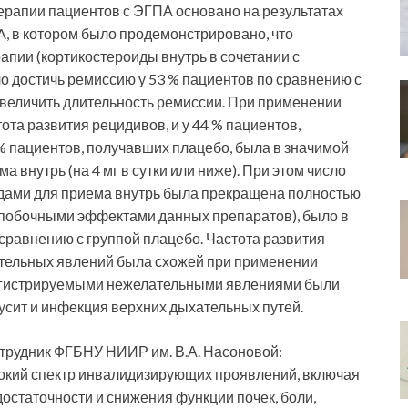
ерапии пациентов с ЭГПА основано на результатах
, в котором было продемонстрировано, что
апии (кортикостероиды внутрь в сочетании с
о достичь ремиссию у 53 % пациентов по сравнению с
увеличить длительность ремиссии. При применении
та развития рецидивов, и у 44 % пациентов,
% пациентов, получавших плацебо, была в значимой
 внутрь (на 4 мг в сутки или ниже). При этом число
идами для приема внутрь была прекращена полностью
 побочными эффектами данных препаратов), было в
сравнению с группой плацебо. Частота развития
тельных явлений была схожей при применении
регистрируемыми нежелательными явлениями были
нусит и инфекция верхних дыхательных путей.
сотрудник ФГБНУ НИИР им. В.А. Насоновой:
рокий спектр инвалидизирующих проявлений, включая
остаточности и снижения функции почек, боли,