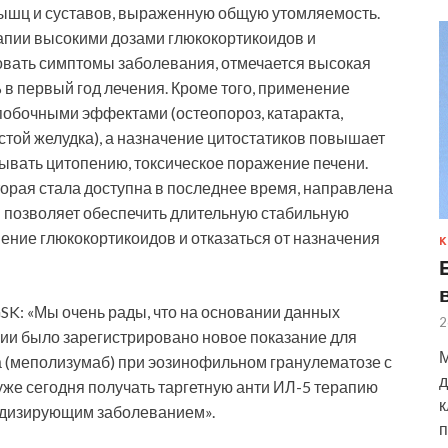
ышц и суставов, выраженную общую утомляемость.
рапии высокими дозами глюкокортикоидов и
овать симптомы заболевания, отмечается высокая
в первый год лечения. Кроме того, применение
обочными эффектами (остеопороз, катаракта,
стой желудка), а назначение цитостатиков повышает
вать цитопению, токсическое поражение печени.
орая стала доступна в последнее время, направлена
и позволяет обеспечить длительную стабильную
ние глюкокортикоидов и отказаться от назначения
К
SK: «Мы очень рады, что на основании данных
2
ии было зарегистрировано новое показание для
М
 (меполизумаб) при эозинофильном гранулематозе с
д
уже сегодня получать таргетную анти ИЛ-5 терапию
к
идизирующим заболеванием».
п