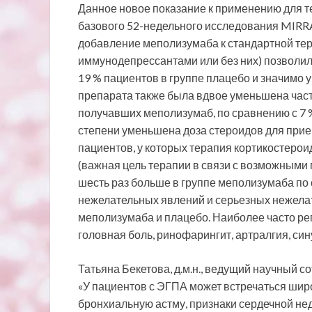
Данное новое показание к применению для т
базового 52-недельного исследования MIRRA
добавление меполизумаба к стандартной тер
иммунодепрессантами или без них) позволил
19 % пациентов в группе плацебо и значимо 
препарата также была вдвое уменьшена часто
получавших меполизумаб, по сравнению с 7 
степени уменьшена доза стероидов для приема
пациентов, у которых терапия кортикостеро
(важная цель терапии в связи с возможными
шесть раз больше в группе меполизумаба по 
нежелательных явлений и серьезных нежела
меполизумаба и плацебо. Наиболее часто 
головная боль, ринофарингит, артралгия, си
Татьяна Бекетова, д.м.н., ведущий научный 
«У пациентов с ЭГПА может встречаться ши
бронхиальную астму, признаки сердечной нед