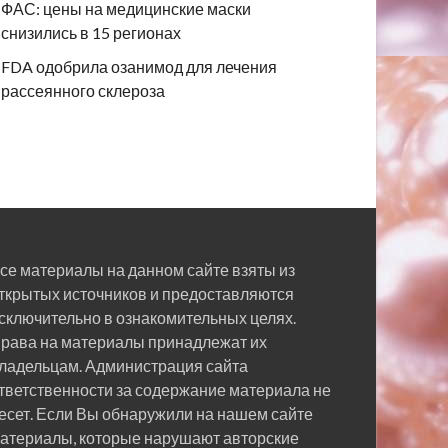
ФАС: цены на медицинские маски
снизились в 15 регионах
FDA одобрила озанимод для лечения
рассеянного склероза
се материалы на данном сайте взяты из
ткрытых источников и предоставляются
сключительно в ознакомительных целях.
рава на материалы принадлежат их
ладельцам. Администрация сайта
тветственности за содержание материала не
есет. Если Вы обнаружили на нашем сайте
атериалы, которые нарушают авторские