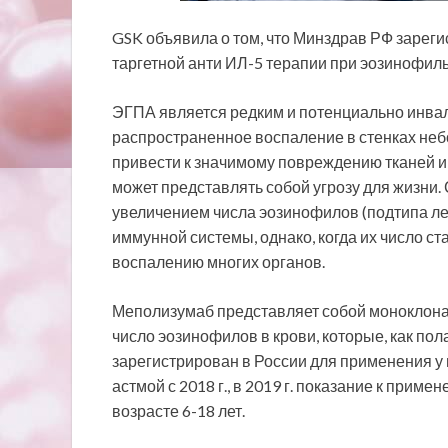
GSK объявила о том, что Минздрав РФ зарег
таргетной анти ИЛ-5 терапии при эозинофил
ЭГПА является редким и потенциально инва
распространенное воспаление в стенках неб
привести к значимому повреждению тканей и о
может представлять собой угрозу для жизни.
увеличением числа эозинофилов (подтипа л
иммунной системы, однако, когда их число с
воспалению многих органов.
Меполизумаб представляет собой моноклон
число эозинофилов в крови, которые, как по
зарегистрирован в России для применения у
астмой с 2018 г., в 2019 г. показание к прим
возрасте 6-18 лет.