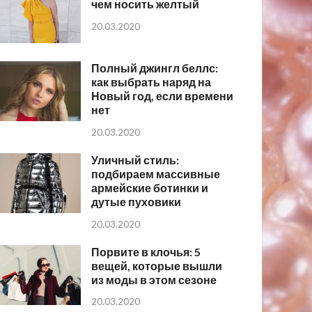
чем носить желтый
20.03.2020
Полный джингл беллс:
как выбрать наряд на
Новый год, если времени
нет
20.03.2020
Уличный стиль:
подбираем массивные
армейские ботинки и
дутые пуховики
20.03.2020
Порвите в клочья: 5
вещей, которые вышли
из моды в этом сезоне
20.03.2020