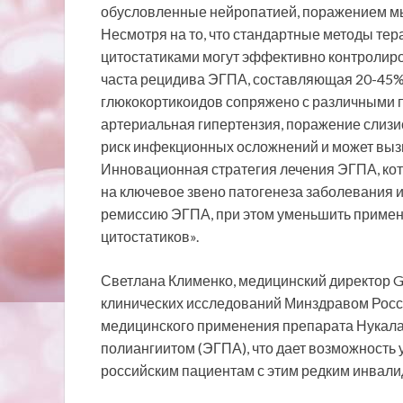
обусловленные нейропатией, поражением м
Несмотря на то, что стандартные методы те
цитостатиками могут эффективно контролир
часта рецидива ЭГПА, составляющая 20-45% 
глюкокортикоидов сопряжено с различными п
артериальная гипертензия, поражение слизи
риск инфекционных осложнений и может вызы
Инновационная стратегия лечения ЭГПА, кот
на ключевое звено патогенеза заболевания 
ремиссию ЭГПА, при этом уменьшить примене
цитостатиков».
Светлана Клименко, медицинский директор G
клинических исследований Минздравом Росс
медицинского применения препарата Нукала
полиангиитом (ЭГПА), что дает возможность 
российским пациентам с этим редким инвал