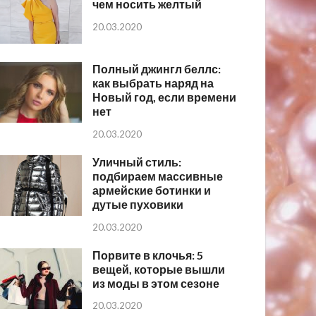
чем носить желтый
20.03.2020
Полный джингл беллс:
как выбрать наряд на
Новый год, если времени
нет
20.03.2020
Уличный стиль:
подбираем массивные
армейские ботинки и
дутые пуховики
20.03.2020
Порвите в клочья: 5
вещей, которые вышли
из моды в этом сезоне
20.03.2020