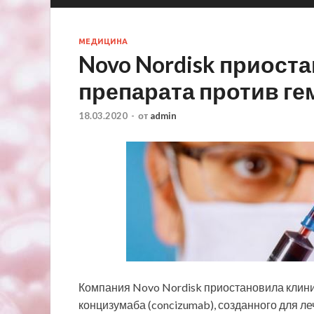
МЕДИЦИНА
Novo Nordisk приост
препарата против г
18.03.2020
-
от
admin
Компания Novo Nordisk приостановила клини
концизумаба (concizumab), созданного для л