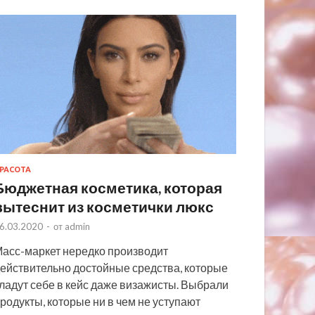
РАСОТА
Бюджетная косметика, которая
вытеснит из косметички люкс
6.03.2020
-
от
admin
асс-маркет нередко производит
ействительно достойные средства, которые
ладут себе в кейс даже визажисты. Выбрали
родукты, которые ни в чем не уступают