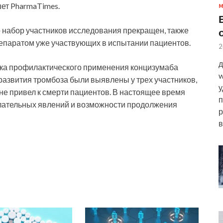
ет PharmaTimes.
 набор участников исследования прекращен, также
паратом уже участвующих в испытании пациентов.
2
д
ка профилактического применения концизумаба
w
 развития тромбоза были выявлены у трех участников,
у
 не привел к смерти пациентов. В настоящее время
п
лательных явлений и возможности продолжения
р
в