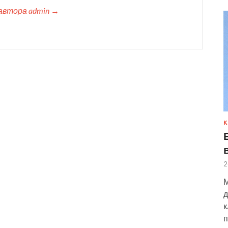
автора admin →
К
2
М
д
к
п