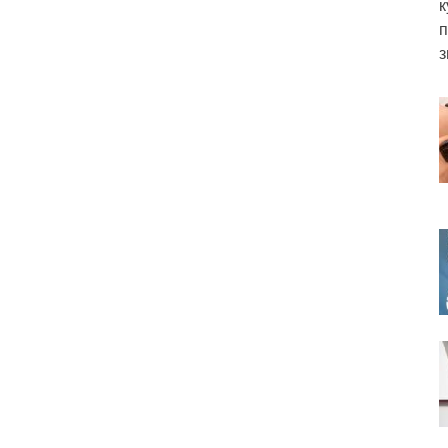
к
п
з