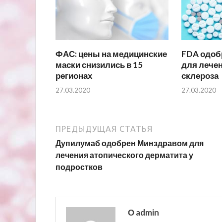
ФАС: цены на медицинские
FDA одоб
маски снизились в 15
для лечен
регионах
склероза
27.03.2020
27.03.2020
ПРЕДЫДУЩАЯ СТАТЬЯ
Дупилумаб одобрен Минздравом для
лечения атопического дерматита у
подростков
О admin