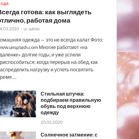
МОДА
Всегда готова: как выглядеть
отлично, работая дома
4.03.2020
-
от
admin
омашняя одежда — это не всегда халат Фото:
ww.unsplash.com Многие работают «на
даленке» долгие годы, и уже успели
риспособиться: когда перерыв на обед, как
аспределить нагрузку и успеть посвятить
ремя …
Стильная штучка:
подбираем правильную
обувь под верхнюю
одежду
20.03.2020
Солнечное затмение: с