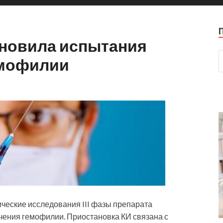
ановила испытания
емофилии
ческие исследования III фазы препарата
ечения гемофилии. Приостановка КИ связана с