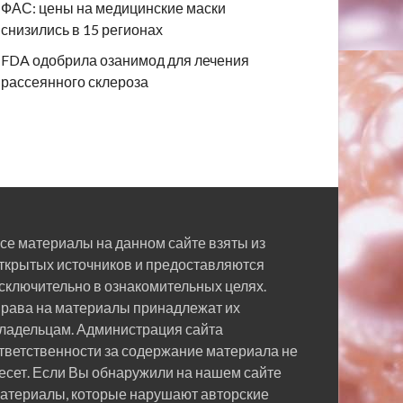
ФАС: цены на медицинские маски
снизились в 15 регионах
FDA одобрила озанимод для лечения
рассеянного склероза
се материалы на данном сайте взяты из
ткрытых источников и предоставляются
сключительно в ознакомительных целях.
рава на материалы принадлежат их
ладельцам. Администрация сайта
тветственности за содержание материала не
есет. Если Вы обнаружили на нашем сайте
атериалы, которые нарушают авторские