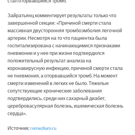
стал оторвавшийся тромб.
Зайратьянц комментирует результаты только что
завершенной секции: «Причиной смерти стала
массивная двусторонняя тромбоэмболия легочной
артерии. Несмотря на то что пациентка была
госпитализирована с начинающимися признаками
пневмонии и у нее при жизни подтвердился
положительный результат анализа на
коронавирусную инфекцию, причиной смерти стала
не пневмония, а оторвавшийся тромб. На момент
смерти изменений в легких не было. Тяжелые
сопутствующие хронические заболевания
подтвердились, среди них сахарный диабет,
церебровасулярная болезнь, ишемическая болезнь
сердца».
Источник:
remedium.ru