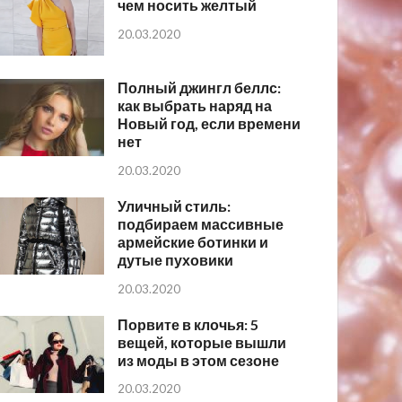
чем носить желтый
20.03.2020
Полный джингл беллс:
как выбрать наряд на
Новый год, если времени
нет
20.03.2020
Уличный стиль:
подбираем массивные
армейские ботинки и
дутые пуховики
20.03.2020
Порвите в клочья: 5
вещей, которые вышли
из моды в этом сезоне
20.03.2020