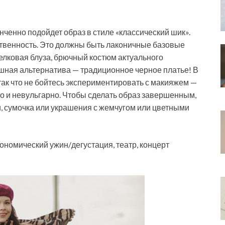
ченно подойдет образ в стиле «классический шик».
ственность. Это должны быть лаконичные базовые
елковая блуза, брючный костюм актуального
шная альтернатива — традиционное черное платье! В
так что не бойтесь экспериментировать с макияжем —
но и невульгарно. Чтобы сделать образ завершенным,
и, сумочка или украшения с жемчугом или цветными
ономический ужин/дегустация, театр, концерт