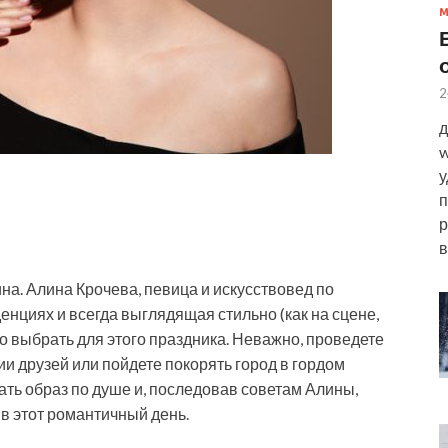
2
д
w
у
п
р
в
на. Алина Крочева, певица и искусствовед по
нциях и всегда выглядящая стильно (как на сцене,
но
выбрать для этого праздника. Неважно, проведете
ии друзей или пойдете покорять город в гордом
ть образ по душе и, последовав советам Алины,
в этот романтичный день.