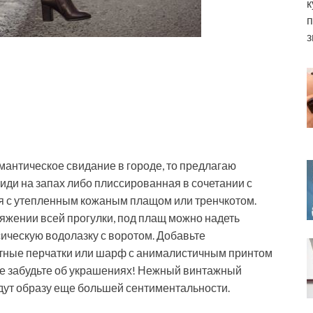
к
п
з
омантическое свидание в городе, то предлагаю
иди на запах либо плиссированная в сочетании с
я с утепленным кожаным плащом или тренчкотом.
яжении всей прогулки, под плащ можно надеть
ическую водолазку с воротом. Добавьте
етные перчатки или шарф с анималистичным принтом
 не забудьте об украшениях! Нежный винтажный
адут образу еще большей сентиментальности.