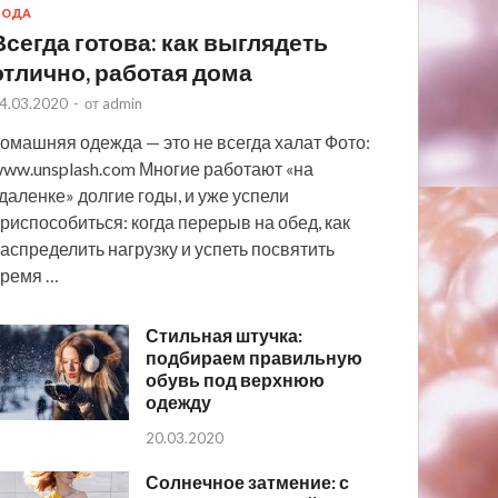
МОДА
Всегда готова: как выглядеть
отлично, работая дома
4.03.2020
-
от
admin
омашняя одежда — это не всегда халат Фото:
ww.unsplash.com Многие работают «на
даленке» долгие годы, и уже успели
риспособиться: когда перерыв на обед, как
аспределить нагрузку и успеть посвятить
ремя …
Стильная штучка:
подбираем правильную
обувь под верхнюю
одежду
20.03.2020
Солнечное затмение: с