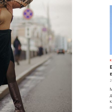
К
2
М
д
к
п