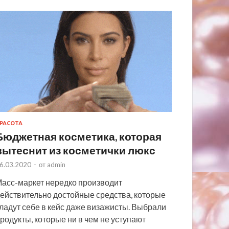
РАСОТА
Бюджетная косметика, которая
вытеснит из косметички люкс
6.03.2020
-
от
admin
асс-маркет нередко производит
ействительно достойные средства, которые
ладут себе в кейс даже визажисты. Выбрали
родукты, которые ни в чем не уступают