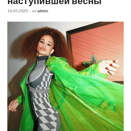
наступившей весны
16.03.2020
-
от
admin