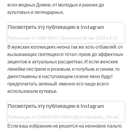
всех модных Домов, от молодых и ранних до
культовых и легендарных.
Посмотреть эту публикацию в Instagram
Публикация от NINA RICCI (@ninaricci)30 Авг 2019 в 8:37 PDT
В мужских коллекциях неона так же хоть отбавляй: от
вызывающих светящихся тотал-­луков до эффектных
акцентов в актуальных расцветках. И если женские
линейки пестрели и розовым, и голубым, и синим, то
джентльмены в наступающем сезоне явно будут
предпочитать зеленый: именно его чаще всего
использовали кутюрье.
Посмотреть эту публикацию в Instagram
Публикация от CHRISTIAN DADA (@christiandada_official)23 Янв 2019 в 5:29 PST
Если ваш избранник не решится на неоновое пальто