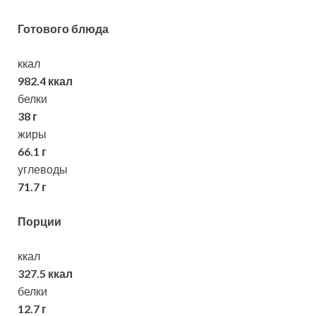
Готового блюда
ккал
982.4 ккал
белки
38 г
жиры
66.1 г
углеводы
71.7 г
Порции
ккал
327.5 ккал
белки
12.7 г