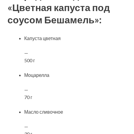
«Цветная капуста под
соусом Бешамель»:
Капуста цветная
—
500 г
Моцарелла
—
70 г
Масло сливочное
—
30 г