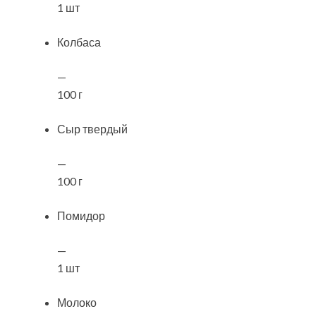
1 шт
Колбаса
—
100 г
Сыр твердый
—
100 г
Помидор
—
1 шт
Молоко