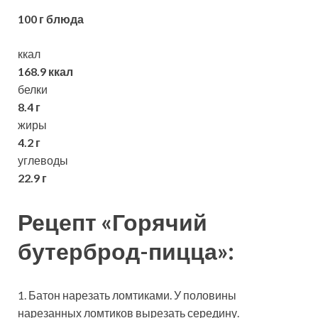
100 г блюда
ккал
168.9 ккал
белки
8.4 г
жиры
4.2 г
углеводы
22.9 г
Рецепт «Горячий
бутерброд-пицца»:
1. Батон нарезать ломтиками. У половины
нарезанных ломтиков вырезать середину.