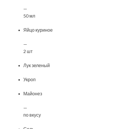
—
50 мл
Яйцо куриное
—
2 шт
Лук зеленый
Укроп
Майонез
—
по вкусу
Соль