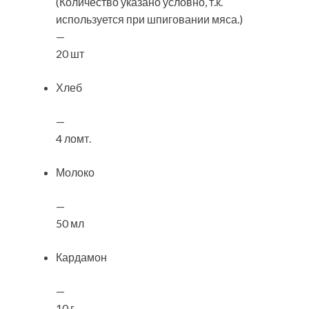
(Количество указано условно, т.к.
используется при шпиговании мяса.)
—
20 шт
Хлеб
—
4 ломт.
Молоко
—
50 мл
Кардамон
—
10 г