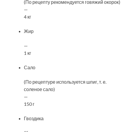
(По рецепту рекомендуется говяжий окорок)
—
4 кг
Жир
—
1 кг
Сало
(По рецептуре используется шпиг, т. е.
соленое сало)
—
150 г
Гвоздика