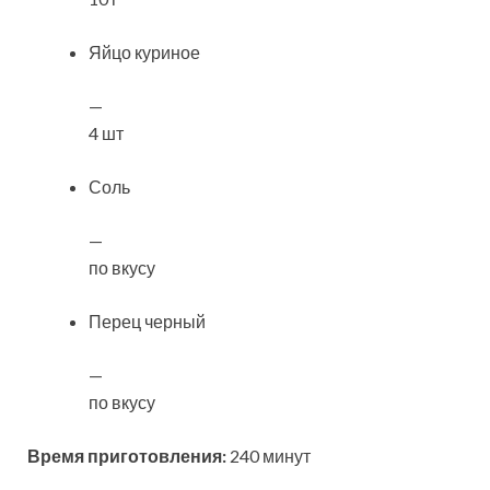
Яйцо куриное
—
4 шт
Соль
—
по вкусу
Перец черный
—
по вкусу
Время приготовления:
240 минут