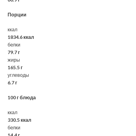
Порции
ккал
1834.6 ккал
белки
79.7 г
жиры
165.5 г
углеводы
6.7 г
100 г блюда
ккал
330.5 ккал
белки
14.4 г