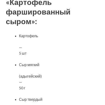
«Картофель
фаршированный
сыром»:
Картофель
—
5 шт
Сыр мягкий
(адыгейский)
—
50 г
Сыр твердый