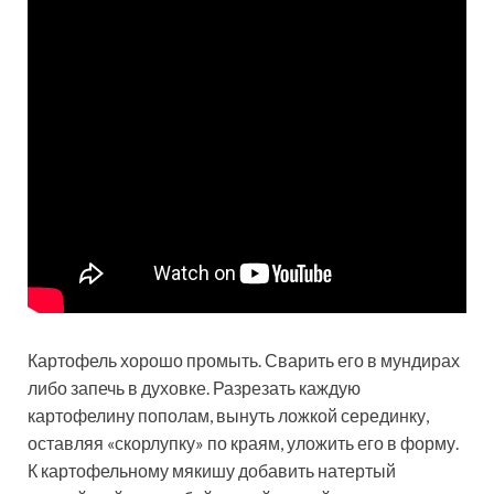
Картофель хорошо промыть. Сварить его в мундирах
либо запечь в духовке. Разрезать каждую
картофелину пополам, вынуть ложкой серединку,
оставляя «скорлупку» по краям, уложить его в форму.
К картофельному мякишу добавить натертый