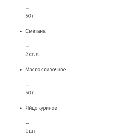
—
50 г
Сметана
—
2 ст. л.
Масло сливочное
—
50 г
Яйцо куриное
—
1 шт