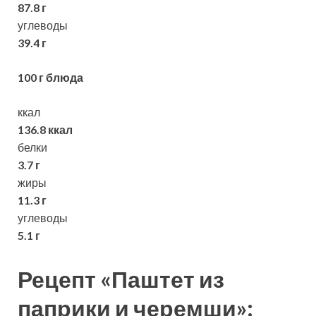
87.8 г
углеводы
39.4 г
100 г блюда
ккал
136.8 ккал
белки
3.7 г
жиры
11.3 г
углеводы
5.1 г
Рецепт «Паштет из
паприки и черемши»: