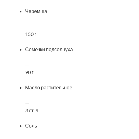
Черемша
—
150 г
Семечки подсолнуха
—
90 г
Масло растительное
—
3 ст. л.
Соль