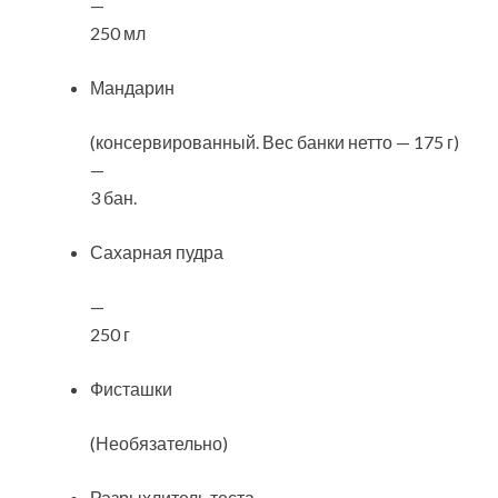
—
250 мл
Мандарин
(консервированный. Вес банки нетто — 175 г)
—
3 бан.
Сахарная пудра
—
250 г
Фисташки
(Необязательно)
Разрыхлитель теста