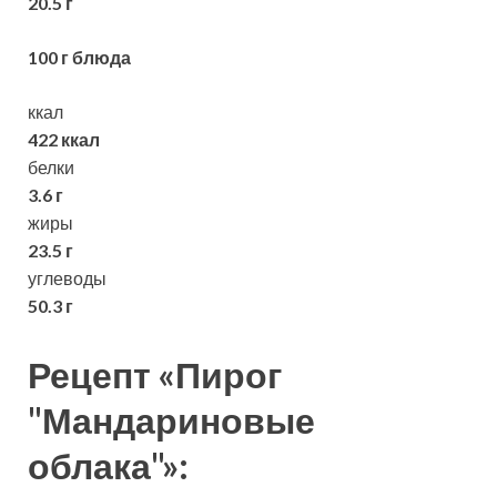
20.5 г
100 г блюда
ккал
422 ккал
белки
3.6 г
жиры
23.5 г
углеводы
50.3 г
Рецепт «Пирог
"Мандариновые
облака"»: