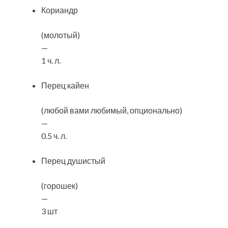
Кориандр
(молотый)
—
1 ч. л.
Перец кайен
(любой вами любимый, опционально)
—
0.5 ч. л.
Перец душистый
(горошек)
—
3 шт