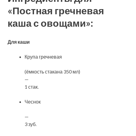
«Постная гречневая
каша с овощами»:
Для каши
Крупа гречневая
(ёмкость стакана 350 мл)
—
1 стак.
Чеснок
—
3 зуб.