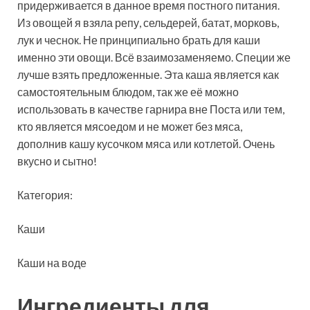
придерживается в данное время постного питания.
Из овощей я взяла репу, сельдерей, батат, морковь,
лук и чеснок. Не принципиально брать для
каши
именно эти овощи. Всё взаимозаменяемо. Специи же
лучше взять предложенные. Эта каша является как
самостоятельным блюдом, так же её можно
использовать в качестве гарнира вне Поста или тем,
кто является мясоедом и не может без мяса,
дополнив кашу кусочком мяса или котлетой. Очень
вкусно и сытно!
Категория:
Каши
Каши на воде
Ингредиенты для