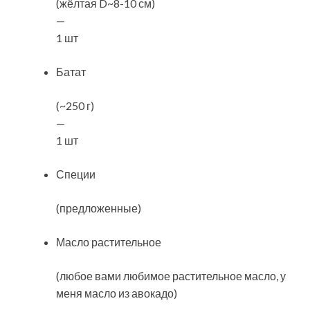
(жёлтая D~8-10 см)
—
1 шт
Батат
(~250 г)
—
1 шт
Специи
(предложенные)
Масло растительное
(любое вами любимое растительное масло, у
меня масло из авокадо)