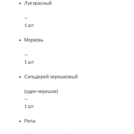
Лук красный
—
1 шт
Морковь
—
1 шт
Сельдерей черешковый
(один черешок)
—
1 шт
Репа