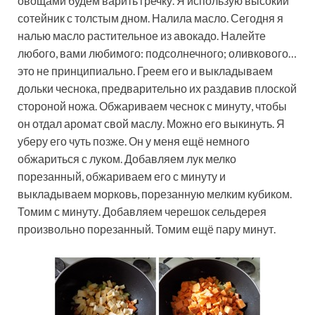
овощами будем варить гречку. Я использую высокий
сотейник с толстым дном. Налила масло. Сегодня я
налью масло растительное из авокадо. Налейте
любого, вами любимого: подсолнечного; оливкового…
это не принципиально. Греем его и выкладываем
дольки чеснока, предварительно их раздавив плоской
стороной ножа. Обжариваем чеснок с минуту, чтобы
он отдал аромат свой маслу. Можно его выкинуть. Я
уберу его чуть позже. Он у меня ещё немного
обжариться с луком. Добавляем лук мелко
порезанный, обжариваем его с минуту и
выкладываем морковь, порезанную мелким кубиком.
Томим с минуту. Добавляем черешок сельдерея
произвольно порезанный. Томим ещё пару минут.