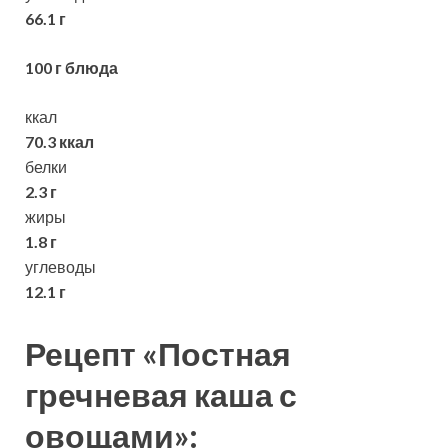
66.1 г
100 г блюда
ккал
70.3 ккал
белки
2.3 г
жиры
1.8 г
углеводы
12.1 г
Рецепт «Постная
гречневая каша с
овощами»: