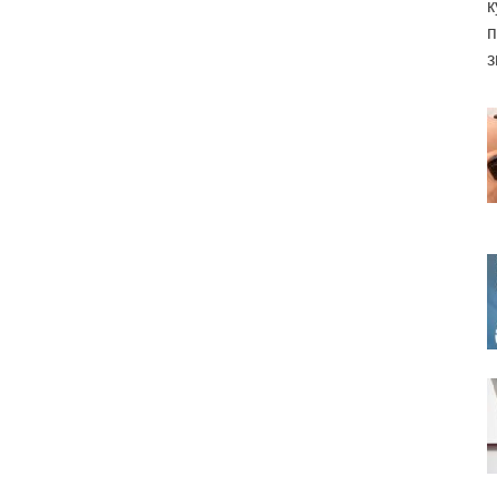
к
п
з