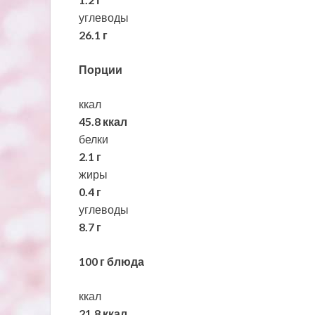
углеводы
26.1 г
Порции
ккал
45.8 ккал
белки
2.1 г
жиры
0.4 г
углеводы
8.7 г
100 г блюда
ккал
21.8 ккал