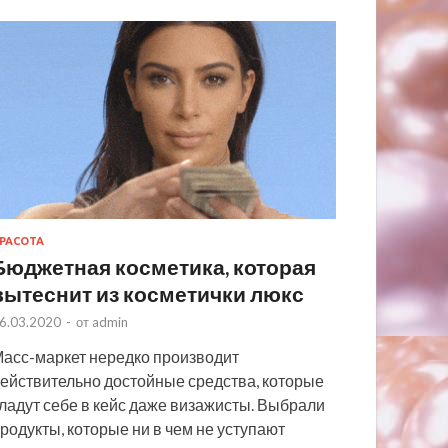
РАСОТА
Бюджетная косметика, которая
вытеснит из косметички люкс
6.03.2020
-
от
admin
асс-маркет нередко производит
ействительно достойные средства, которые
ладут себе в кейс даже визажисты. Выбрали
родукты, которые ни в чем не уступают