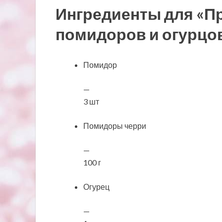
Ингредиенты для «Пр
помидоров и огурцов
Помидор
—
3 шт
Помидоры черри
—
100 г
Огурец
—