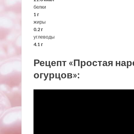
белки
1 г
жиры
0.2 г
углеводы
4.1 г
Рецепт «Простая нар
огурцов»: