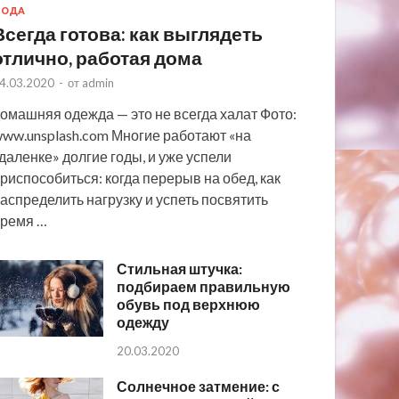
МОДА
Всегда готова: как выглядеть
отлично, работая дома
4.03.2020
-
от
admin
омашняя одежда — это не всегда халат Фото:
ww.unsplash.com Многие работают «на
даленке» долгие годы, и уже успели
риспособиться: когда перерыв на обед, как
аспределить нагрузку и успеть посвятить
ремя …
Стильная штучка:
подбираем правильную
обувь под верхнюю
одежду
20.03.2020
Солнечное затмение: с