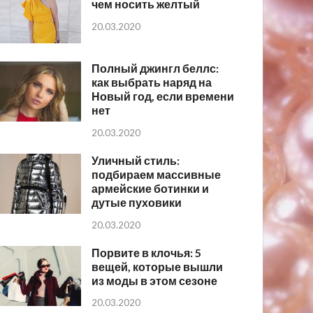
чем носить желтый
20.03.2020
Полный джингл беллс:
как выбрать наряд на
Новый год, если времени
нет
20.03.2020
Уличный стиль:
подбираем массивные
армейские ботинки и
дутые пуховики
20.03.2020
Порвите в клочья: 5
вещей, которые вышли
из моды в этом сезоне
20.03.2020