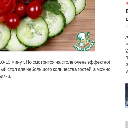
2
д
w
у
п
10-15 минут. Но смотрится на столе очень эффектно!
р
ый стол для небольшого количества гостей, а можно
в
езки.