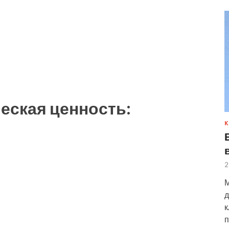
еская ценность:
К
2
М
д
к
п