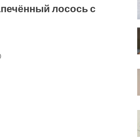
апечённый лосось с
)