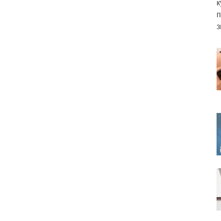
к
п
з