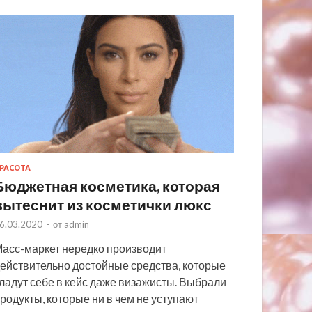
РАСОТА
Бюджетная косметика, которая
вытеснит из косметички люкс
6.03.2020
-
от
admin
асс-маркет нередко производит
ействительно достойные средства, которые
ладут себе в кейс даже визажисты. Выбрали
родукты, которые ни в чем не уступают