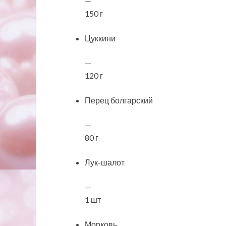
—
150 г
Цуккини
—
120 г
Перец болгарский
—
80 г
Лук-шалот
—
1 шт
Морковь