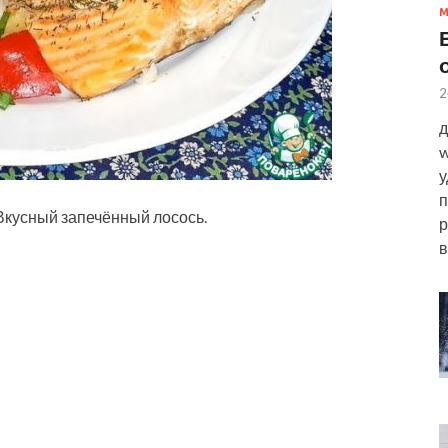
2
д
w
у
п
Вкусный запечённый лосось.
р
в