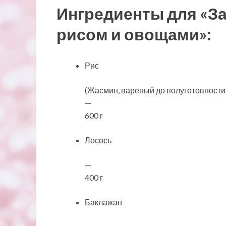
Ингредиенты для «З
рисом и овощами»:
Рис
(Жасмин, вареный до полуготовности
—
600 г
Лосось
—
400 г
Баклажан