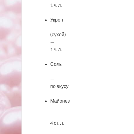
1 ч. л.
Укроп
(сухой)
—
1 ч. л.
Соль
—
по вкусу
Майонез
—
4 ст. л.