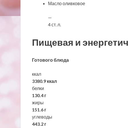
Масло оливковое
—
4 ст. л.
Пищевая и энергетич
Готового блюда
ккал
3380.9 ккал
белки
130.4 г
жиры
151.6 г
углеводы
443.2 г