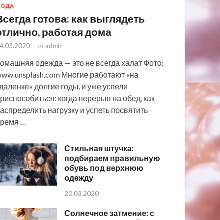
МОДА
Всегда готова: как выглядеть
отлично, работая дома
4.03.2020
-
от
admin
омашняя одежда — это не всегда халат Фото:
ww.unsplash.com Многие работают «на
даленке» долгие годы, и уже успели
риспособиться: когда перерыв на обед, как
аспределить нагрузку и успеть посвятить
ремя …
Стильная штучка:
подбираем правильную
обувь под верхнюю
одежду
20.03.2020
Солнечное затмение: с