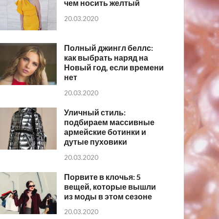
чем носить желтый
20.03.2020
Полный джингл беллс:
как выбрать наряд на
Новый год, если времени
нет
20.03.2020
Уличный стиль:
подбираем массивные
армейские ботинки и
дутые пуховики
20.03.2020
Порвите в клочья: 5
вещей, которые вышли
из моды в этом сезоне
20.03.2020