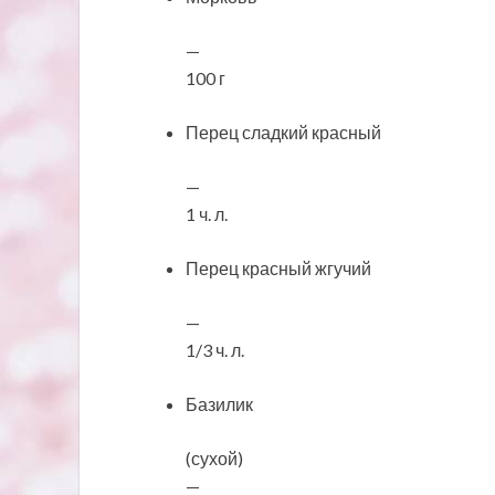
—
100 г
Перец сладкий красный
—
1 ч. л.
Перец красный жгучий
—
1/3 ч. л.
Базилик
(сухой)
—