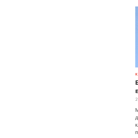
К
2
М
д
к
п