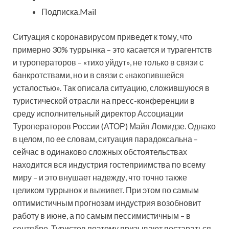
Подписка.Mail
Ситуация с коронавирусом приведет к тому, что
примерно 30% туррынка – это касается и турагентств
и туроператоров – «тихо уйдут», не только в связи с
банкротствами, но и в связи с «накопившейся
усталостью». Так описала ситуацию, сложившуюся в
туристической отрасли на пресс-конференции в
среду исполнительный директор Ассоциации
Туроператоров России (АТОР) Майя Ломидзе. Однако
в целом, по ее словам, ситуация парадоксальна –
сейчас в одинаково сложных обстоятельствах
находится вся индустрия гостеприимства по всему
миру – и это внушает надежду, что точно также
целиком туррынок и выживет. При этом по самым
оптимистичным прогнозам индустрия возобновит
работу в июне, а по самым пессимистичным – в
сентябре. Туристов поэтому призывают постараться