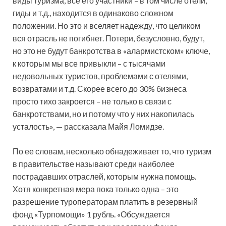
виды туризма, все его участники – в том числе отели,
гиды и т.д., находится в одинаково сложном
положении. Но это и вселяет надежду, что целиком
вся отрасль не погибнет. Потери, безусловно, будут,
но это не будут банкротства в «алармистском» ключе,
к которым мы все привыкли – с тысячами
недовольных туристов, проблемами с отелями,
возвратами и т.д. Скорее всего до 30% бизнеса
просто тихо закроется – не только в связи с
банкротствами, но и потому что у них накопилась
усталость», — рассказала Майя Ломидзе.
По ее словам, несколько обнадеживает то, что туризм
в правительстве называют среди наиболее
пострадавших отраслей, которым нужна помощь.
Хотя конкретная мера пока только одна – это
разрешение туроператорам платить в резервный
фонд «Турпомощи» 1 рубль. «Обсуждается