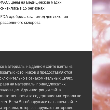
ФАС: цены на медицинские маски
снизились в 15 регионах
FDA одобрила озанимод для лечения
рассеянного склероза
се материалы на данном сайте взяты из
ткрытых источников и предоставляются
сключительно в ознакомительных целях.
рава на материалы принадлежат их
ладельцам. Администрация сайта
тветственности за содержание материала не
есет. Если Вы обнаружили на нашем сайте
атериалы, которые нарушают авторские