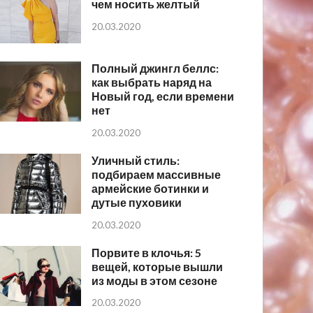
чем носить желтый
20.03.2020
Полный джингл беллс:
как выбрать наряд на
Новый год, если времени
нет
20.03.2020
Уличный стиль:
подбираем массивные
армейские ботинки и
дутые пуховики
20.03.2020
Порвите в клочья: 5
вещей, которые вышли
из моды в этом сезоне
20.03.2020