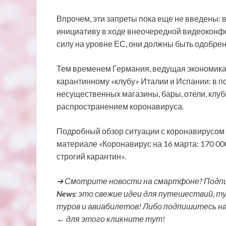
Впрочем, эти запреты пока еще не введены: 
инициативу в ходе внеочередной видеоконфе
силу на уровне ЕС, они должны быть одобре
Тем временем Германия, ведущая экономика
карантинному «клубу» Италии и Испании: в 
несущественных магазины, бары, отели, клубы
распространением коронавируса.
Подробный обзор ситуации с коронавирусом н
материале «Коронавирус на 16 марта: 170 00
строгий карантин».
➔ Смотрите новости на смартфоне? Подпи
News
: это свежие идеи для путешествий, т
туров и авиабилетов! Либо подпишитесь н
← для этого кликните тут!