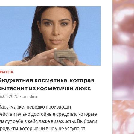
РАСОТА
Бюджетная косметика, которая
вытеснит из косметички люкс
6.03.2020
-
от
admin
асс-маркет нередко производит
ействительно достойные средства, которые
ладут себе в кейс даже визажисты. Выбрали
родукты, которые ни в чем не уступают