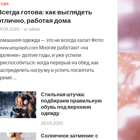
МОДА
Всегда готова: как выглядеть
отлично, работая дома
4.03.2020
-
от
admin
омашняя одежда — это не всегда халат Фото:
ww.unsplash.com Многие работают «на
даленке» долгие годы, и уже успели
риспособиться: когда перерыв на обед, как
аспределить нагрузку и успеть посвятить
ремя …
Стильная штучка:
подбираем правильную
обувь под верхнюю
одежду
20.03.2020
Солнечное затмение: с