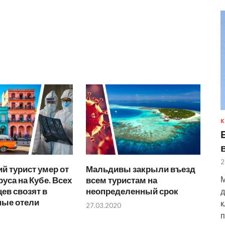
К
2
й турист умер от
Мальдивы закрыли въезд
М
уса на Кубе. Всех
всем туристам на
ев свозят в
неопределенный срок
д
ные отели
к
27.03.2020
п