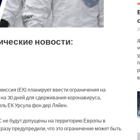
2
ические новости:
д
w
у
п
р
в
миссия (ЕК) планирует ввести ограничения на
на 30 дней для сдерживания коронавируса,
ль ЕК Урсула фон дер Ляйен.
ЕС не будут допущены на территорию Европы в
сразу предупредили, что это ограничение может быть