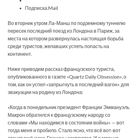
Подписка.Mail
Во вторник утром
Ла-Манш по подземному туннелю
пересек последний поезд из Лондона в Париж, за
места на котором развернулась настоящая борьба
среди туристов, желавших успеть попасть на
континент.
Ниже приводим рассказ французского туриста,
опубликованного в газете «Quartz Daily Obsession», о
том, как он успел «запрыгнуть в последний вагон» для
эвакуации на родину из Лондона:
«Когда в понедельник президент Франции Эммануэль
Макрон обратился к французскому народу со
словами «Мы находимся в состоянии войны» — вот
тогда меня и пробило. Стало ясно, что всё вот-вот
станет ещё хуже. Границы закроются. И я могу не