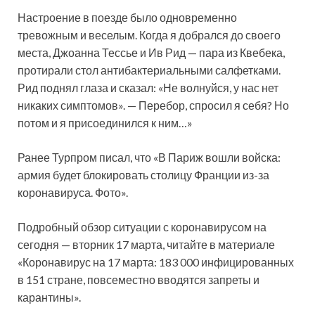
Настроение в поезде было одновременно
тревожным и веселым. Когда я добрался до своего
места, Джоанна Тессье и Ив Рид — пара из Квебека,
протирали стол антибактериальными салфетками.
Рид поднял глаза и сказал: «Не волнуйся, у нас нет
никаких симптомов». — Перебор, спросил я себя? Но
потом и я присоединился к ним…»
Ранее Турпром писал, что «В Париж вошли войска:
армия будет блокировать столицу Франции из-за
коронавируса. Фото».
Подробный обзор ситуации с коронавирусом на
сегодня — вторник 17 марта, читайте в материале
«Коронавирус на 17 марта: 183 000 инфицированных
в 151 стране, повсеместно вводятся запреты и
карантины».