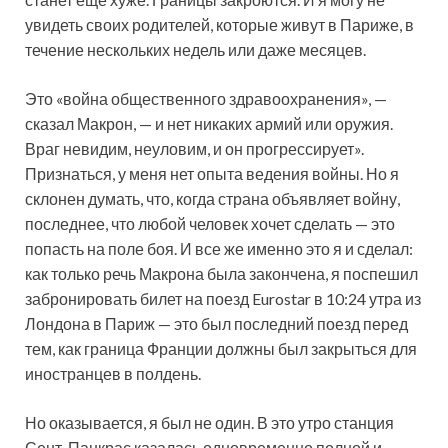
увидеть своих родителей, которые живут в Париже, в
течение нескольких недель или даже месяцев.
Это «война общественного здравоохранения», —
сказал Макрон, — и нет никаких армий или оружия.
Враг невидим, неуловим, и он прогрессирует».
Признаться, у меня нет опыта ведения войны. Но я
склонен думать, что, когда страна объявляет войну,
последнее, что любой человек хочет сделать — это
попасть на поле боя. И все же именно это я и сделал:
как только речь Макрона была закончена, я поспешил
забронировать билет на поезд Eurostar в 10:24 утра из
Лондона в Париж — это был последний поезд перед
тем, как граница Франции должны был закрыться для
иностранцев в полдень.
Но оказывается, я был не один. В это утро станция
Сент-Панкрас казалась одновременно полной и