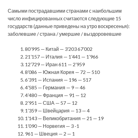
Самыми пострадавшими странами с наибольшим
число инфицированных считаются следующие 15
государств (данные приведены на утро воскресенья):
заболевшие / страна / умершие / выздоровевшие
80’995 — Китай — 3’203 67’002
21’157 — Италия — 1’441 — 1’966
12’729 — Иран 611 — 2’959
8’086 — Южная Корея — 72 — 510
6’391 — Испания — 196 — 517
4’585 — Германия — 9 — 46
4’480 — Франция — 91 — 12
2’951 — США — 57 — 12
1’359 — Швейцария — 13 — 4
1’143 — Великобритания — 21 — 19
1’090 — Норвегия — 3 -1
961 — Швеция — 2 — 1