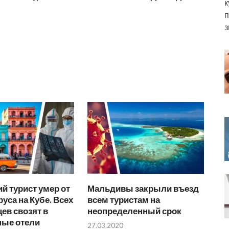
к
п
з
й турист умер от
Мальдивы закрыли въезд
уса на Кубе. Всех
всем туристам на
ев свозят в
неопределенный срок
ные отели
27.03.2020