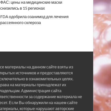
ФАС: цены на медицинские маски
снизились в 15 регионах
FDA одобрила озанимод для лечения
рассеянного склероза
се материалы на данном сайте взяты из
ткрытых источников и предоставляются
сключительно в ознакомительных целях.
рава на материалы принадлежат их
ладельцам. Администрация сайта
тветственности за содержание материала не
есет. Если Вы обнаружили на нашем сайте
атериалы, которые нарушают авторские