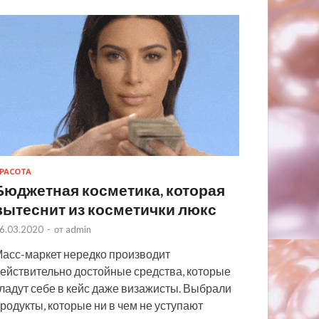
РАСОТА
Бюджетная косметика, которая
вытеснит из косметички люкс
6.03.2020
-
от
admin
асс-маркет нередко производит
ействительно достойные средства, которые
ладут себе в кейс даже визажисты. Выбрали
родукты, которые ни в чем не уступают