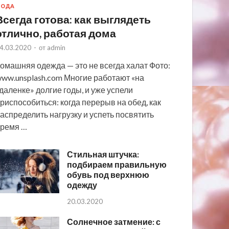
МОДА
Всегда готова: как выглядеть
отлично, работая дома
4.03.2020
-
от
admin
омашняя одежда — это не всегда халат Фото:
ww.unsplash.com Многие работают «на
даленке» долгие годы, и уже успели
риспособиться: когда перерыв на обед, как
аспределить нагрузку и успеть посвятить
ремя …
Стильная штучка:
подбираем правильную
обувь под верхнюю
одежду
20.03.2020
Солнечное затмение: с