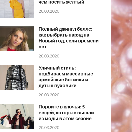
чем носить желтый
20.03.2020
Полный джингл беллс:
как выбрать наряд на
Новый год, если времени
нет
20.03.2020
Уличный стиль:
подбираем массивные
армейские ботинки и
дутые пуховики
20.03.2020
Порвите в клочья: 5
вещей, которые вышли
из моды в этом сезоне
20.03.2020