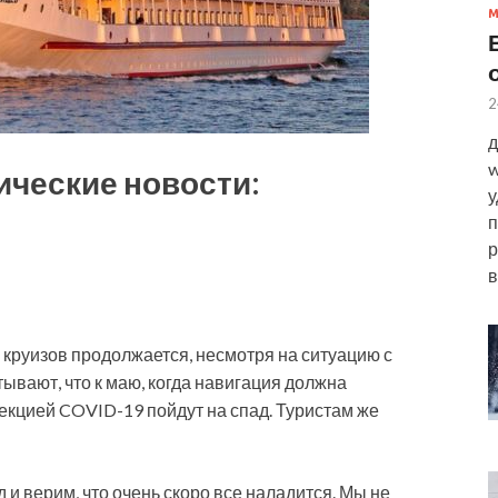
2
д
w
ические новости:
у
п
р
в
 круизов продолжается, несмотря на ситуацию с
вают, что к маю, когда навигация должна
екцией COVID-19 пойдут на спад. Туристам же
 и верим, что очень скоро все наладится. Мы не