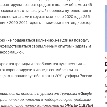
гарантируем возврат средств в полном объеме за 48
 скидки и льготы на случай переноса путешествия в
равляется с нами в круиз в мае-июне 2020 года, 25%
циях 2020-2021 годов», — также заявил гендиректор
но «не поддаваться волнению, не идти на поводу у
руководствоваться своим личным опытом и здравым
информацию».
К
ткроются границы и возобновятся путешествия —
 от коронавируса: в июне, в сентябре или на
ет, что коронавирус обанкротит 30% турфирм России
2
М
д
шитесь на новости туризма от Турпрома в
Google
к
уристические новости и подборки по распродажам
п
а канал туристических новостей на
ЯНДЕКС.ДЗЕН