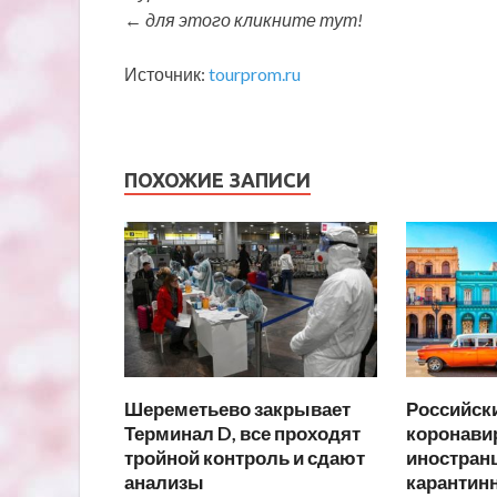
← для этого кликните тут!
Источник:
tourprom.ru
ПОХОЖИЕ ЗАПИСИ
Шереметьево закрывает
Российски
Терминал D, все проходят
коронавир
тройной контроль и сдают
иностранц
анализы
карантин