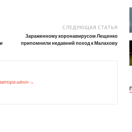
СЛЕДУЮЩАЯ СТАТЬЯ
Зараженному коронавирусом Лещенко
ии
припомнили недавний поход к Малахову
автора admin →