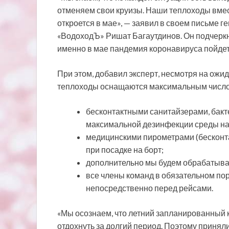
отменяем свои круизы. Наши теплоходы вмест
откроется в мае», — заявил в своем письме 
«ВодоходЪ» Ришат Багаутдинов. Он подчеркн
именно в мае пандемия коронавируса пойдет 
При этом, добавил эксперт, несмотря на ож
теплоходы оснащаются максимальным числом
бесконтактными санитайзерами, бак
максимальной дезинфекции среды на
медицинскими пирометрами (бесконт
при посадке на борт;
дополнительно мы будем обрабатыва
все члены команд в обязательном по
непосредственно перед рейсами.
«Мы осознаем, что летний запланированный 
отдохнуть за долгий период. Поэтому приня