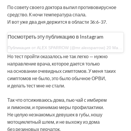
По совету своего доктора выпил противовирусное
средство. К ночи температура спала.
И вот уже два дня держится в области 36:6-37.
Посмотреть эту публикацию в Instagram
Публикация от ALEX SPARROW (@mr.alexsparrow) 20 Мар 2020 в 10:58 PDT
Но тест пройти оказалось не так легко — нужно
направление врача, которое дается только
на основании очевидных симптомов. У меня таких
симптомов не было, это было обычное ОРВИ,
и делать тест мне не стали.
Так что отсиживаюсь дома, пью чай с имбирем
и лимоном, и принимаю меры профилактики.
Не целую незнакомых девушек в губы, ношу
мотоциклетный шлем, и не выхожу из дома
без резиновых перчаток.