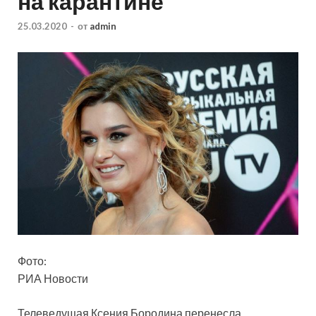
на карантине
25.03.2020
-
от
admin
Фото:
РИА Новости
Телеведущая Ксения Бородина перенесла