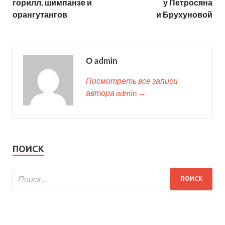
горилл, шимпанзе и
у Петросяна
орангутангов
и Брухуновой
О admin
Посмотреть все записи
автора admin →
ПОИСК