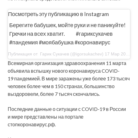
Посмотреть эту публикацию в Instagram
Берегите бабушек, мойте руки и не паникуйте!
Гречки на всех хватит. ⠀ ⠀ #гариксукачев
#пандемия #моябабушка #коронавирус
Публикация от Гарик Сукачев (@igorsukachev) 17 Мар 2020 в 12:32 PDT
Всемирная организация здравоохранения 11 марта
объявила вспышку нового коронавируса COVID-
19 пандемией. В мире заражены уже более 173 тысяч
человек более чем в 150 странах, большинство
выздоровели, более 7 тысяч скончались.
Последние данные о ситуации с COVID-19 в России
и мире представлены на портале
стопкоронавирус.рф.