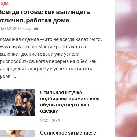
МОДА
Всегда готова: как выглядеть
отлично, работая дома
4.03.2020
-
от
admin
омашняя одежда — это не всегда халат Фото:
ww.unsplash.com Многие работают «на
даленке» долгие годы, и уже успели
риспособиться: когда перерыв на обед, как
аспределить нагрузку и успеть посвятить
ремя …
Стильная штучка:
подбираем правильную
обувь под верхнюю
одежду
20.03.2020
Солнечное затмение: с