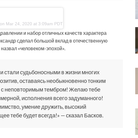
 on Mar 24, 2020 at 3:09am PDT
здравлении и набор отличных качеств характера
ександр сделал большой вклад в отечественную
й назвал «человеком-эпохой».
ни стали судьбоносными в жизни многих
позитив, оставаясь необыкновенно тонким
 с неповторимым тембром! Желаю тебе
змерной, исполнения всего задуманного!
иимство, умение дружить, высокий
ее тебе будет всегда!» — сказал Басков.