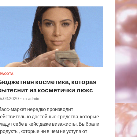
РАСОТА
Бюджетная косметика, которая
вытеснит из косметички люкс
6.03.2020
-
от
admin
асс-маркет нередко производит
ействительно достойные средства, которые
ладут себе в кейс даже визажисты. Выбрали
родукты, которые ни в чем не уступают