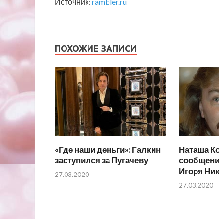
Источник:
rambler.ru
ПОХОЖИЕ ЗАПИСИ
«Где наши деньги»: Галкин
Наташа К
заступился за Пугачеву
сообщени
Игоря Ни
27.03.2020
27.03.2020