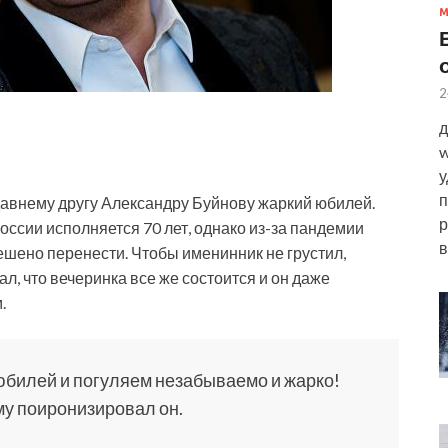
2
д
w
у
п
авнему другу Александру Буйнову жаркий юбилей.
р
оссии исполняется 70 лет, однако из-за пандемии
в
ешено перенести. Чтобы
именинник не грустил,
л, что вечеринка все же состоится и он даже
.
юбилей и погуляем незабываемо и жарко!
му поиронизировал он.