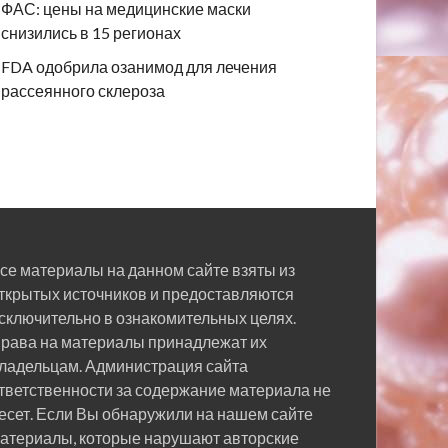
ФАС: цены на медицинские маски
снизились в 15 регионах
FDA одобрила озанимод для лечения
рассеянного склероза
се материалы на данном сайте взяты из
ткрытых источников и предоставляются
сключительно в ознакомительных целях.
рава на материалы принадлежат их
ладельцам. Администрация сайта
тветственности за содержание материала не
есет. Если Вы обнаружили на нашем сайте
атериалы, которые нарушают авторские