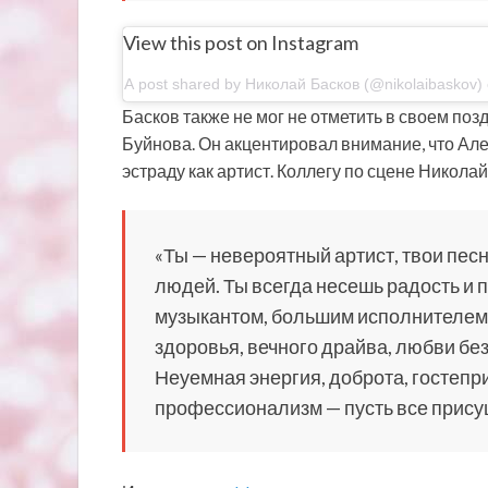
View this post on Instagram
A post shared by Николай Басков (@nikolaibaskov)
Басков также не мог не отметить в своем по
Буйнова. Он акцентировал внимание, что Ал
эстраду как артист. Коллегу по сцене Никола
«Ты — невероятный артист, твои пес
людей. Ты всегда несешь радость и 
музыкантом, большим исполнителем
здоровья, вечного драйва, любви бе
Неуемная энергия, доброта, гостепр
профессионализм — пусть все присущ