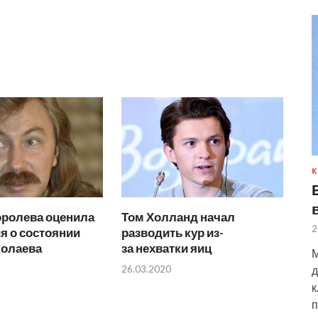
К
оролева оценила
Том Холланд начал
2
я о состоянии
разводить кур из-
колаева
за нехватки яиц
М
26.03.2020
д
к
п