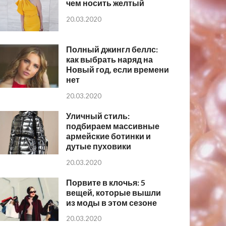
чем носить желтый
20.03.2020
Полный джингл беллс:
как выбрать наряд на
Новый год, если времени
нет
20.03.2020
Уличный стиль:
подбираем массивные
армейские ботинки и
дутые пуховики
20.03.2020
Порвите в клочья: 5
вещей, которые вышли
из моды в этом сезоне
20.03.2020