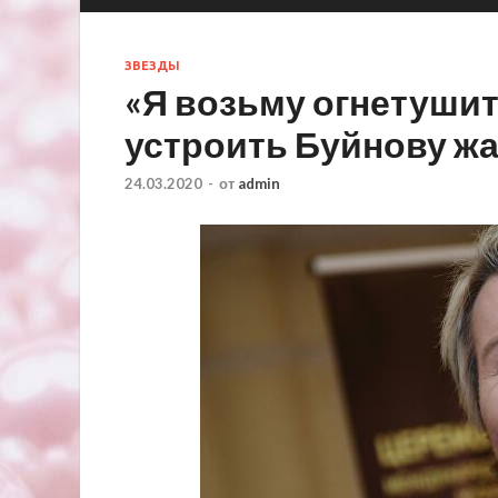
ЗВЕЗДЫ
«Я возьму огнетуши
устроить Буйнову ж
24.03.2020
-
от
admin