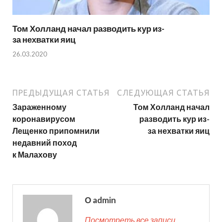
Том Холланд начал разводить кур из-
за нехватки яиц
26.03.2020
ПРЕДЫДУЩАЯ СТАТЬЯ
СЛЕДУЮЩАЯ СТАТЬЯ
Зараженному
Том Холланд начал
коронавирусом
разводить кур из-
Лещенко припомнили
за нехватки яиц
недавний поход
к Малахову
О admin
Посмотреть все записи