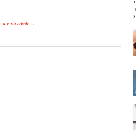
к
п
з
автора admin →