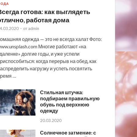
МОДА
Всегда готова: как выглядеть
отлично, работая дома
4.03.2020
-
от
admin
омашняя одежда — это не всегда халат Фото:
ww.unsplash.com Многие работают «на
даленке» долгие годы, и уже успели
риспособиться: когда перерыв на обед, как
аспределить нагрузку и успеть посвятить
ремя …
Стильная штучка:
подбираем правильную
обувь под верхнюю
одежду
20.03.2020
Солнечное затмение: с