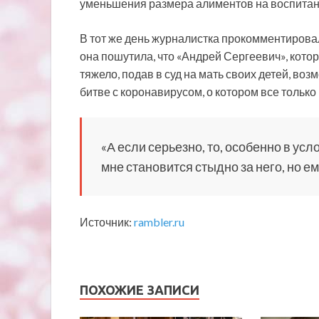
уменьшения размера алиментов на воспитани
В тот же день журналистка прокомментировал
она пошутила, что «Андрей Сергеевич», кото
тяжело, подав в суд на мать своих детей, в
битве с коронавирусом, о котором все только 
«А если серьезно, то, особенно в усл
мне становится стыдно за него, но е
Источник:
rambler.ru
ПОХОЖИЕ ЗАПИСИ