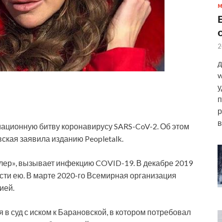
2
д
w
у
п
р
в
ционную битву коронавирусу SARS-CoV-2. Об этом
кая заявила изданию Peopletalk.
лер», вызывает инфекцию COVID-19. В декабре 2019
ти ею. В марте 2020-го Всемирная организация
ией.
 в суд с иском к Барановской, в котором потребовал