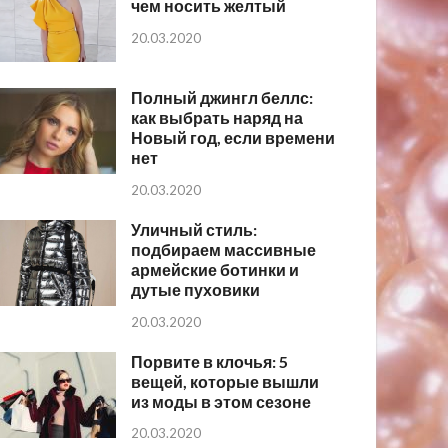
чем носить желтый
20.03.2020
Полный джингл беллс:
как выбрать наряд на
Новый год, если времени
нет
20.03.2020
Уличный стиль:
подбираем массивные
армейские ботинки и
дутые пуховики
20.03.2020
Порвите в клочья: 5
вещей, которые вышли
из моды в этом сезоне
20.03.2020