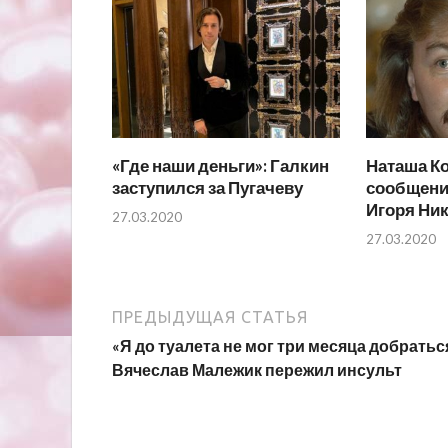
«Где наши деньги»: Галкин
Наташа К
заступился за Пугачеву
сообщени
Игоря Ни
27.03.2020
27.03.2020
ПРЕДЫДУЩАЯ СТАТЬЯ
«Я до туалета не мог три месяца добратьс
Вячеслав Малежик пережил инсульт