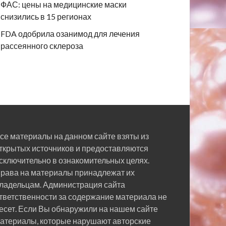
ФАС: цены на медицинские маски
снизились в 15 регионах
FDA одобрила озанимод для лечения
рассеянного склероза
се материалы на данном сайте взяты из
ткрытых источников и предоставляются
сключительно в ознакомительных целях.
рава на материалы принадлежат их
ладельцам. Администрация сайта
тветственности за содержание материала не
есет. Если Вы обнаружили на нашем сайте
атериалы, которые нарушают авторские