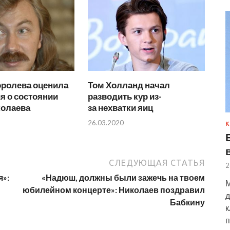
оролева оценила
Том Холланд начал
я о состоянии
разводить кур из-
колаева
за нехватки яиц
26.03.2020
К
СЛЕДУЮЩАЯ СТАТЬЯ
2
я»:
«Надюш, должны были зажечь на твоем
М
юбилейном концерте»: Николаев поздравил
д
Бабкину
к
п