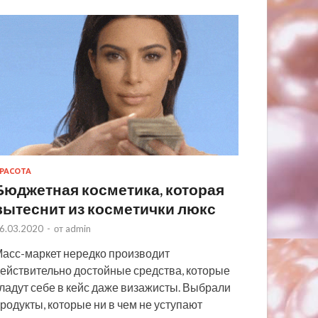
РАСОТА
Бюджетная косметика, которая
вытеснит из косметички люкс
6.03.2020
-
от
admin
асс-маркет нередко производит
ействительно достойные средства, которые
ладут себе в кейс даже визажисты. Выбрали
родукты, которые ни в чем не уступают