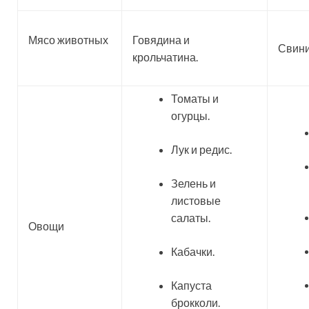
Мясо животных
Говядина и
Свини
крольчатина.
Томаты и
огурцы.
Лук и редис.
Зелень и
листовые
салаты.
Овощи
Кабачки.
Капуста
брокколи.