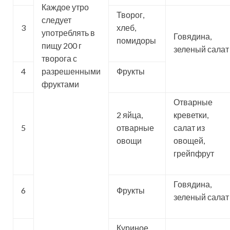
Каждое утро
Творог,
следует
3
хлеб,
употреблять в
Говядина,
помидоры
пищу 200 г
зеленый салат
творога с
4
разрешенными
Фрукты
фруктами
Отварные
2 яйца,
креветки,
5
отварные
салат из
овощи
овощей,
грейпфрут
Говядина,
6
Фрукты
зеленый салат
Куриное