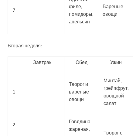
филе,
Вареные
7
помидоры,
овощи
апельсин
Вторая неделя:
Завтрак
Обед
Ужин
Минтай,
Творог и
грейпфрут,
1
вареные
овощной
овощи
салат
Говядина
2
жареная,
Творог с