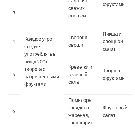
салат из
фруктами
свежих
3
овощей
Пикша и
Творог и
Каждое утро
4
овощной
овощи
следует
салат
употреблять в
пищу 200 г
Креветки и
творога с
Творог с
5
зеленый
разрешенными
фруктами
салат
фруктами
Помидоры,
говядина
Фруктовый
6
жареная,
салат
грейпфрут