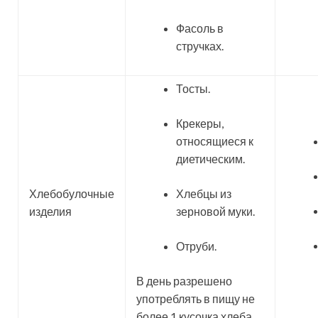
Фасоль в
стручках.
Тосты.
Крекеры,
относящиеся к
диетическим.
Хлебобулочные
Хлебцы из
изделия
зерновой муки.
Отруби.
В день разрешено
употреблять в пищу не
более 1 кусочка хлеба.