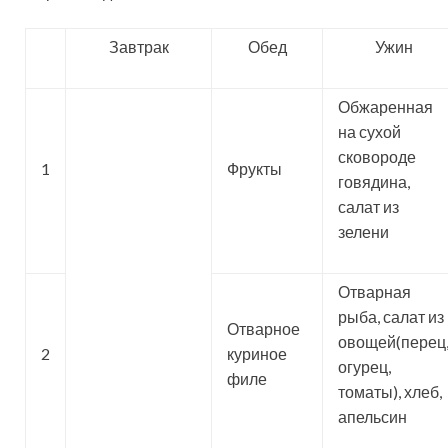
Завтрак
Обед
Ужин
Обжаренная
на сухой
сковороде
1
Фрукты
говядина,
салат из
зелени
Отварная
рыба, салат из
Отварное
овощей(перец
2
куриное
огурец,
филе
томаты), хлеб,
апельсин