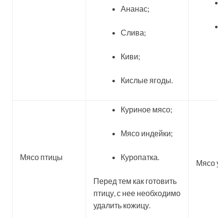
Ананас;
Слива;
Киви;
Кислые ягоды.
Куриное мясо;
Мясо индейки;
Мясо птицы
Куропатка.
Мясо у
Перед тем как готовить
птицу, с нее необходимо
удалить кожицу.