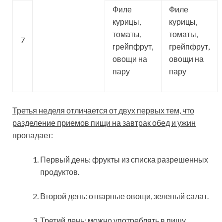
Филе
Филе
курицы,
курицы,
томаты,
томаты,
7
грейпфрут,
грейпфрут,
овощи на
овощи на
пару
пару
Третья неделя отличается от двух первых тем, что
разделение приемов пищи на завтрак обед и ужин
пропадает:
Первый день: фрукты из списка разрешенных
продуктов.
Второй день: отварные овощи, зеленый салат.
Третий день: можно употреблять в пищу