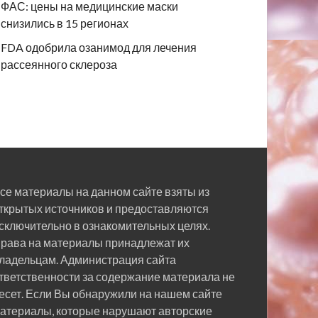
ФАС: цены на медицинские маски
снизились в 15 регионах
FDA одобрила озанимод для лечения
рассеянного склероза
се материалы на данном сайте взяты из
ткрытых источников и предоставляются
сключительно в ознакомительных целях.
рава на материалы принадлежат их
ладельцам. Администрация сайта
тветственности за содержание материала не
есет. Если Вы обнаружили на нашем сайте
атериалы, которые нарушают авторские