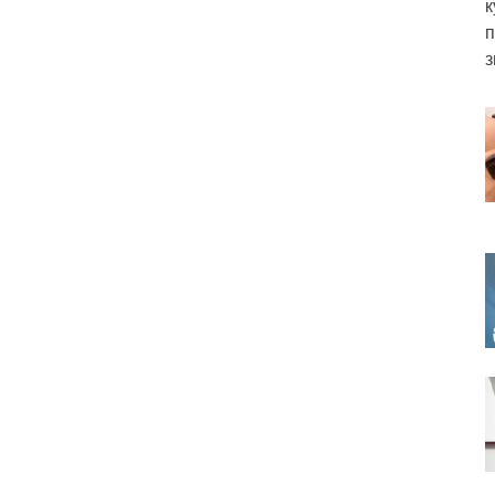
к
п
з