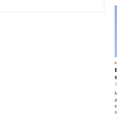
К
2
М
д
к
п