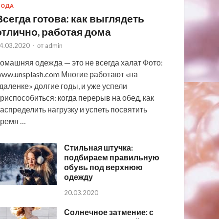
МОДА
Всегда готова: как выглядеть
отлично, работая дома
4.03.2020
-
от
admin
омашняя одежда — это не всегда халат Фото:
ww.unsplash.com Многие работают «на
даленке» долгие годы, и уже успели
риспособиться: когда перерыв на обед, как
аспределить нагрузку и успеть посвятить
ремя …
Стильная штучка:
подбираем правильную
обувь под верхнюю
одежду
20.03.2020
Солнечное затмение: с