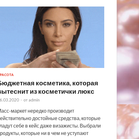
РАСОТА
Бюджетная косметика, которая
вытеснит из косметички люкс
6.03.2020
-
от
admin
асс-маркет нередко производит
ействительно достойные средства, которые
ладут себе в кейс даже визажисты. Выбрали
родукты, которые ни в чем не уступают