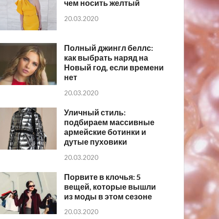
чем носить желтый
20.03.2020
Полный джингл беллс:
как выбрать наряд на
Новый год, если времени
нет
20.03.2020
Уличный стиль:
подбираем массивные
армейские ботинки и
дутые пуховики
20.03.2020
Порвите в клочья: 5
вещей, которые вышли
из моды в этом сезоне
20.03.2020