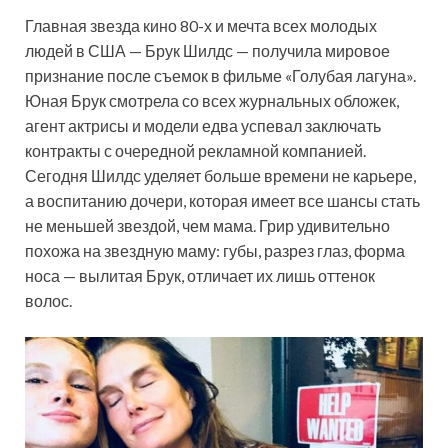
Главная звезда кино 80-х и мечта всех молодых
людей в США — Брук Шилдс — получила мировое
признание после съемок в фильме «Голубая лагуна».
Юная Брук смотрела со всех журнальных обложек,
агент актрисы и модели едва успевал заключать
контракты с очередной рекламной компанией.
Сегодня Шилдс уделяет больше времени не карьере,
а воспитанию дочери, которая имеет все шансы стать
не меньшей звездой, чем мама. Грир удивительно
похожа на звездную маму: губы, разрез глаз, форма
носа — вылитая Брук, отличает их лишь оттенок
волос.