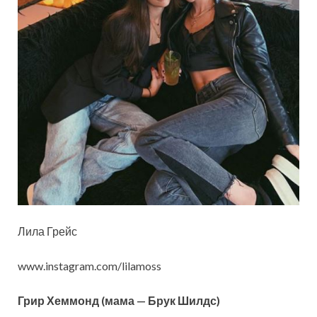
Лила Грейс
www.instagram.com/lilamoss
Грир Хеммонд (мама — Брук Шилдс)