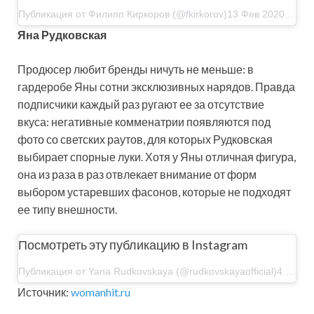
Публикация от Филипп Киркоров (@fkirkorov)13 Фев 2020 в 9:02 PST
Яна Рудковская
Продюсер любит бренды ничуть не меньше: в
гардеробе Яны сотни эксклюзивных нарядов. Правда
подписчики каждый раз ругают ее за отсутствие
вкуса: негативные комменатрии появляются под
фото со светских раутов, для которых Рудковская
выбирает спорные луки. Хотя у Яны отличная фигура,
она из раза в раз отвлекает внимание от форм
выбором устаревших фасонов, которые не подходят
ее типу внешности.
Посмотреть эту публикацию в Instagram
Публикация от Yana Rudkovskaya (@rudkovskayaofficial)4 Фев 2020 в 11:34 PST
Источник:
womanhit.ru