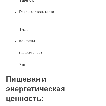
1 щепот.
Разрыхлитель теста
—
1 ч. л.
Конфеты
(вафельные)
—
7 шт
Пищевая и
энергетическая
ценность: