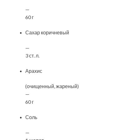
—
60 г
Сахар коричневый
—
3 ст. л.
Арахис
(очищенный, жареный)
—
60 г
Соль
—