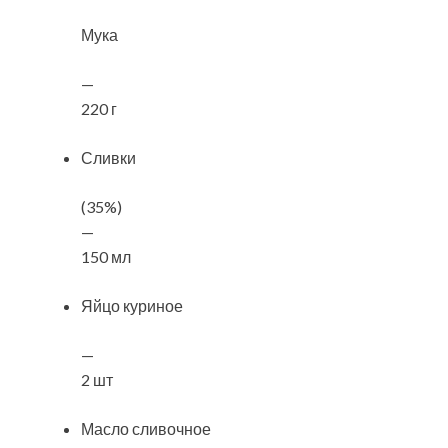
Мука
—
220 г
Сливки
(35%)
—
150 мл
Яйцо куриное
—
2 шт
Масло сливочное