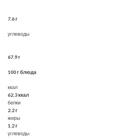
7.6 г
углеводы
67.9 г
100 г блюда
ккал
62.3 ккал
белки
2.2 г
жиры
1.2 г
углеводы