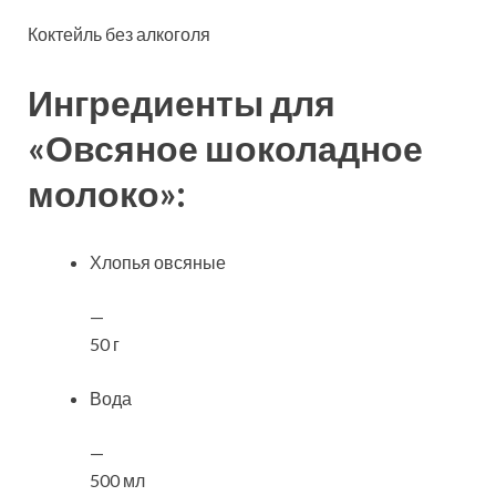
Коктейль без алкоголя
Ингредиенты для
«Овсяное шоколадное
молоко»:
Хлопья овсяные
—
50 г
Вода
—
500 мл