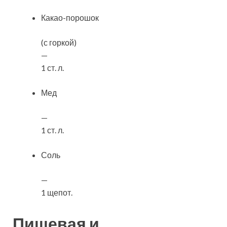
Какао-порошок
(с горкой)
—
1 ст. л.
Мед
—
1 ст. л.
Соль
—
1 щепот.
Пищевая и