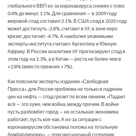
глобального ВВП из-за коронавируса снижен с плюс
0.4% до минус 1.5%. Для сравнения — в 2009 году
мировой спад составил 2.1%. В США спад в 2020 году
может достигнуть -2.8%, считают в IIF, в зоне евро
кризис достигнет -4.7%. А наиболее уязвимыми
эксперты института считают Аргентину и Южную
Африку. В России аналитики IIF прогнозируют спад в
этом году на 1.3%, а в Китае — роста не более чем в
+2.8% (вместо прежних +7%).
Как пояснили эксперты изданию «Свободная
Пресса», для России проблема не только в падении
цен на нефть — спад грозит по всем линиям. «Падает
всё — это хуже, чем война, между прочим. В войне
пусть разбомбят город — но остальная экономика
работает, пусть кое-как. А из-за ситуации с
коронавирусом обстановка похожа на тотальную
бомбардировку», — пояснил научный сотрудник