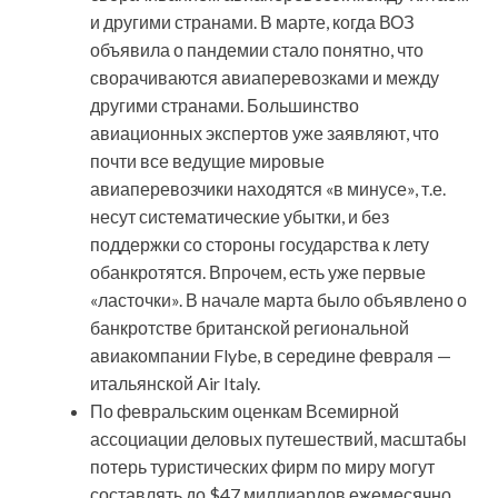
и другими странами. В марте, когда ВОЗ
объявила о пандемии стало понятно, что
сворачиваются авиаперевозками и между
другими странами. Большинство
авиационных экспертов уже заявляют, что
почти все ведущие мировые
авиаперевозчики находятся «в минусе», т.е.
несут систематические убытки, и без
поддержки со стороны государства к лету
обанкротятся. Впрочем, есть уже первые
«ласточки». В начале марта было объявлено о
банкротстве британской региональной
авиакомпании Flybe, в середине февраля —
итальянской Air Italy.
По февральским оценкам Всемирной
ассоциации деловых путешествий, масштабы
потерь туристических фирм по миру могут
составлять до $47 миллиардов ежемесячно.