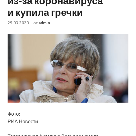
из-за коронавируса
и купила гречки
25.03.2020
-
от
admin
Фото:
РИА Новости