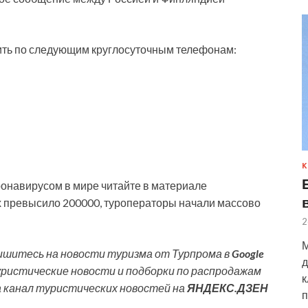
ть по следующим круглосуточным телефонам:
К
оронавирусом в мире читайте в материале
х превысило 200000, туроператоры начали массово
2
М
шитесь на новости туризма от Турпрома в
Google
д
уристические новости и подборки по распродажам
к
а канал туристических новостей на
ЯНДЕКС.ДЗЕН
п