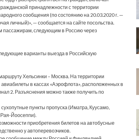
гражданской принадлежности с территории
одного сообщения (по состоянию на 20.03.2020 г. —
ая личный)», — сообщается на сайте посольства.
ым пассажирам, следующим в Россию через
следующие варианты выезда в Российскую
аршруту Хельсинки – Москва. На территории
 авиабилеты в кассах «Аэрофлота», расположенных в
нал 2. Разъяснения можно также получить по
 сухопутные пункты пропуска (Иматра, Куусамо,
 Рая-Йоосеппи).
зможности приобретения билетов на автобусные
дственно у автоперевозчиков.
ое сообщение между Россией и Финляндией