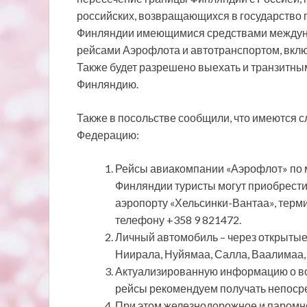
российских, возвращающихся в государство 
Финляндии имеющимися средствами междунар
рейсами Аэрофлота и автотранспортом, включ
Также будет разрешено выехать и транзитн
Финляндию.
Также в посольстве сообщили, что имеются 
Федерацию:
Рейсы авиакомпании «Аэрофлот» по м
Финляндии туристы могут приобрести
аэропорту «Хельсинки-Вантаа», терми
телефону +358 9 821472.
Личный автомобиль – через открытые
Ниирала, Нуйямаа, Салла, Ваалимаа,
Актуализированную информацию о во
рейсы рекомендуем получать непосре
При этом железнодорожное и паромн