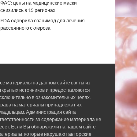
ФАС: цены на медицинские маски
снизились в 15 регионах
FDA одобрила озанимод для лечения
рассеянного склероза
се материалы на данном сайте взяты из
ткрытых источников и предоставляются
сключительно в ознакомительных целях.
рава на материалы принадлежат их
ладельцам. Администрация сайта
тветственности за содержание материала не
есет. Если Вы обнаружили на нашем сайте
атериалы, которые нарушают авторские