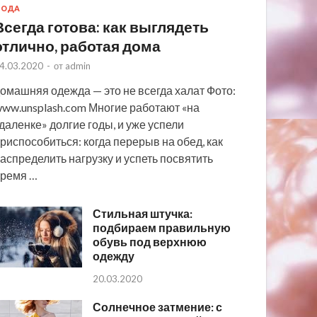
МОДА
Всегда готова: как выглядеть
отлично, работая дома
4.03.2020
-
от
admin
омашняя одежда — это не всегда халат Фото:
ww.unsplash.com Многие работают «на
даленке» долгие годы, и уже успели
риспособиться: когда перерыв на обед, как
аспределить нагрузку и успеть посвятить
ремя …
Стильная штучка:
подбираем правильную
обувь под верхнюю
одежду
20.03.2020
Солнечное затмение: с