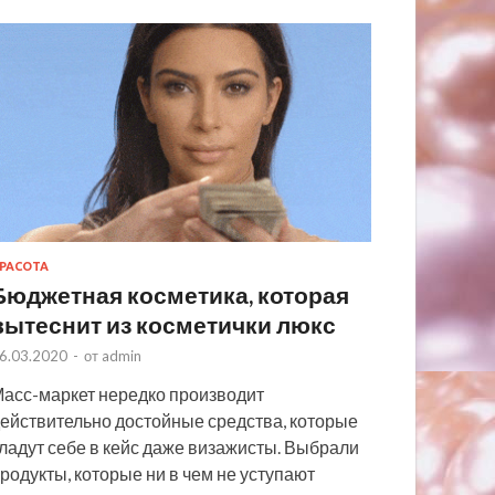
РАСОТА
Бюджетная косметика, которая
вытеснит из косметички люкс
6.03.2020
-
от
admin
асс-маркет нередко производит
ействительно достойные средства, которые
ладут себе в кейс даже визажисты. Выбрали
родукты, которые ни в чем не уступают