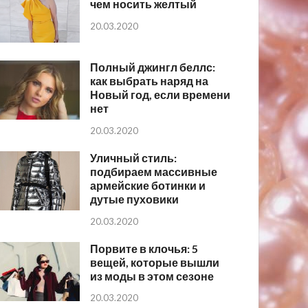
чем носить желтый
20.03.2020
Полный джингл беллс:
как выбрать наряд на
Новый год, если времени
нет
20.03.2020
Уличный стиль:
подбираем массивные
армейские ботинки и
дутые пуховики
20.03.2020
Порвите в клочья: 5
вещей, которые вышли
из моды в этом сезоне
20.03.2020