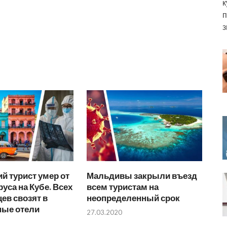
к
п
з
й турист умер от
Мальдивы закрыли въезд
уса на Кубе. Всех
всем туристам на
ев свозят в
неопределенный срок
ные отели
27.03.2020