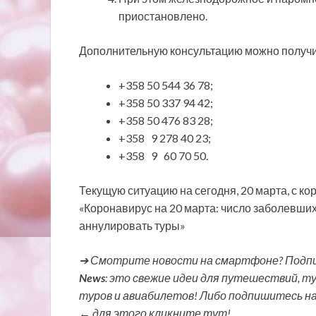
приостановлено.
Дополнительную консультацию можно получи
+358 50 544 36 78;
+358 50 337 94 42;
+358 50 476 83 28;
+358 9 278 40 23;
+358 9 60 70 50.
Текущую ситуацию на сегодня, 20 марта, с к
«Коронавирус на 20 марта: число заболевши
аннулировать туры»
➔ Смотрите новости на смартфоне? Подпи
News
: это свежие идеи для путешествий, т
туров и авиабилетов! Либо подпишитесь н
← для этого кликните тут!