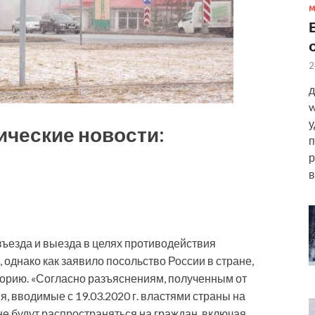
2
д
w
у
ические новости:
п
р
в
въезда и выезда в целях противодействия
однако как заявило посольство России в стране,
торию. «Согласно разъяснениям, полученным от
 вводимые с 19.03.2020 г. властями страны на
е будут распространяться на граждан, включая